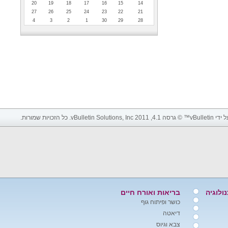
20
19
18
17
16
15
14
27
26
25
24
23
22
21
4
3
2
1
30
29
28
vBulletin Soluti. כל הזכויות שמורות.
ולוגיה
בריאות ואורח חיים
כושר ופיתוח גוף
דיאטה
צבא וגיוס