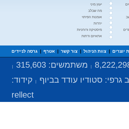
ים
יעוץ מיני
מה שבלב
ב
אומנות הפיתוי
יהדות
רים
מיסטיקה ורוחניות
אתאיזם ודתות
ת יוצרים
|
צוות הניהול
|
צור קשר
|
אטרף
|
גרסה לניידים
משתמשים: 315,603
|
|
 גרפי:
סטודיו עודד בביוף
קידוד:
|
rellect