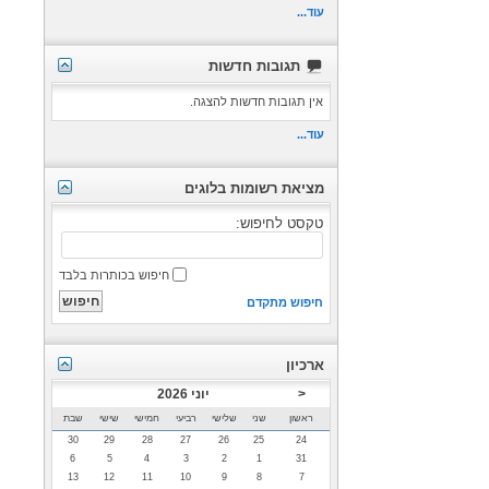
עוד...
תגובות חדשות
אין תגובות חדשות להצגה.
עוד...
מציאת רשומות בלוגים
טקסט לחיפוש:
חיפוש בכותרות בלבד
חיפוש מתקדם
ארכיון
<
יוני 2026
ראשון
שני
שלישי
רביעי
חמישי
שישי
שבת
30
29
28
27
26
25
24
6
5
4
3
2
1
31
13
12
11
10
9
8
7