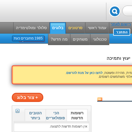
רישום לאתר
עמוד ראשי
סרטונים
בלוגים
סלולר ומולטימדיה
1985 מחוברים כעת
טכנולוגי
משחקים
מה חדש?
יעוץ ותמיכה
ית, מהירה ופשוטה,
לחצו כאן על מנת להרשם
.
 אלפי משתמשים רשומים.
+
צור בלוג
רשומות
הכי
הטובים
חדשות
פופולאריים
ביותר
אין רשומות חדשות לתצוגה.