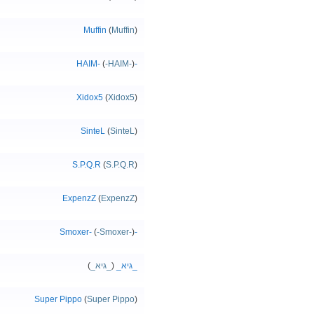
Muffin
(
Muffin
)
(
-HAIM-
)
-HAIM-
Xidox5
(
Xidox5
)
SinteL
(
SinteL
)
S.P.Q.R
(
S.P.Q.R
)
ExpenzZ
(
ExpenzZ
)
(
-Smoxer-
)
-Smoxer-
_גיא_
(
_גיא_
)
Super Pippo
(
Super Pippo
)