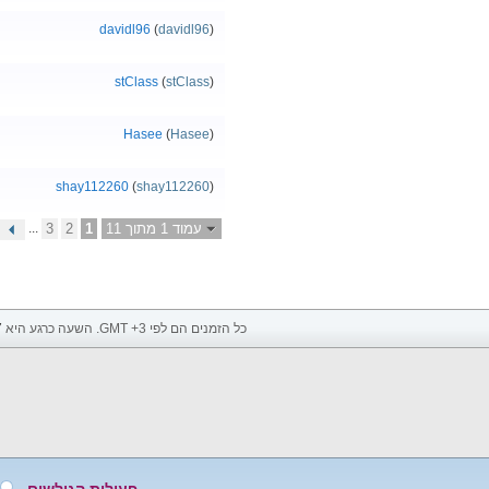
davidl96
(
davidl96
)
stClass
(
stClass
)
Hasee
(
Hasee
)
shay112260
(
shay112260
)
עמוד 1 מתוך 11
1
2
3
...
כל הזמנים הם לפי GMT +3. השעה כרגע היא
7