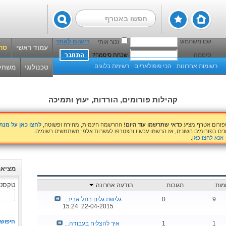
שם משתמש
רישום לאתר
זכור אותי
עמוד ראשי
סרט
סיסמה
שכחת סיסמה?
רשומות אחרונות
הכי פופולאריים
רשימת בלוגים
טכנולוגי
משחק
קהילות פורומים, הורדות, יעוץ ותמיכה
שפורום אטרף מציע
כדאי שתרשמו עוד היום!
ההרשמה חינמית, מהירה ופשוטה,
לחצו כאן על מנ
נים בפורומים השונים, אז הרשמו עכשיו והצטרפו לעשרות אלפי משתמשים רשומים.
אנא לחצו כאן
.
מציאת
טקסט 
מות
תגובות
הודעה אחרונה
9
0
גלישת גלים בתל אביב...
15:24
22-04-2015
חיפוש
1
1
איך להצליח בעבודה...