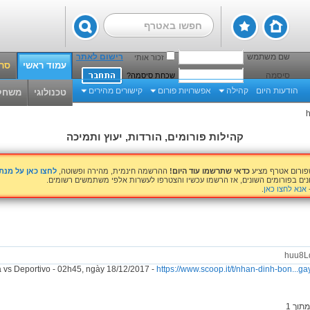
שם משתמש
רישום לאתר
זכור אותי
עמוד ראשי
סרט
סיסמה
שכחת סיסמה?
הודעות היום
קהילה
אפשרויות פורום
קישורים מהירים
טכנולוגי
משחק
קהילות פורומים, הורדות, יעוץ ותמיכה
שפורום אטרף מציע
כדאי שתרשמו עוד היום!
ההרשמה חינמית, מהירה ופשוטה,
לחצו כאן על מנ
נים בפורומים השונים, אז הרשמו עכשיו והצטרפו לעשרות אלפי משתמשים רשומים.
אנא לחצו כאן
.
huu8L
 vs Deportivo - 02h45, ngày 18/12/2017 -
https://www.scoop.it/t/nhan-dinh-bon...g
מתוך
1