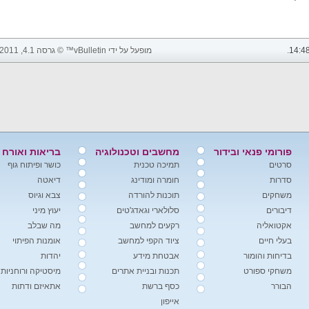
14:4
.
מופעל על ידי vBulletin™ © גרסה 4.1, 2011 vBulletin Solutions, Inc. כל הזכויות שמורות.
פורומי פנאי ובידור
מחשבים וטכנולוגיה
בריאות ואורח 
סרטים
תמיכה טכנית
כושר ופיתוח גוף
סדרות
חומרה ומודינג
דיאטה
משחקים
תוכנות להורדה
צבא וגיוס
דיבורים
סלולארי וגאדג'טים
יעוץ מיני
אקטואליה
רקעים למחשב
מה שבלב
בעלי חיים
ציוד הקפי למחשב
אומנות הפיתוי
בדיחות והומור
אבטחת מידע
יהדות
משחקי ספורט
תכנות ובניית אתרים
מיסטיקה ורוחניות
הבורר
כסף ברשת
אתאיזם ודתות
אייפון