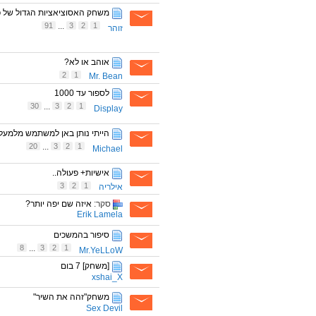
משחק האסוציאציות הגדול של פורום המש
91
...
3
2
1
זוהר
אוהב או לא?
2
1
Mr. Bean
לספור עד 1000
30
...
3
2
1
Display
הייתי נותן באן למשתמש מלמעלה
20
...
3
2
1
Michael
אישיות+ פעולה..
3
2
1
אילריה
סקר:
איזה שם יפה יותר?
Erik Lamela
סיפור בהמשכים
8
...
3
2
1
Mr.YeLLoW
[משחק] 7 בום
xshai_X
משחק"זהה את השיר"
Sex Devil