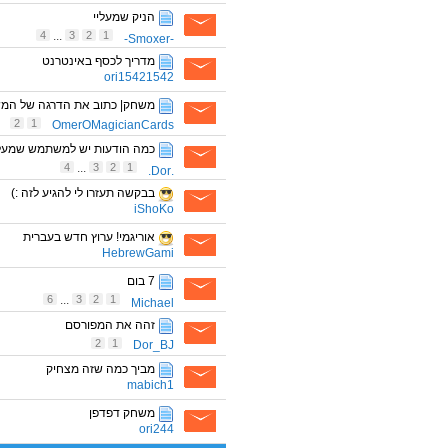
הניק שמעליי
4
...
3
2
1
-Smoxer-
מדריך לכסף באינטרנט
ori15421542
משחק| כתוב את הדרגה של המ
2
1
OmerOMagicianCards
כמה הודעות יש למשתמש שמעל
4
...
3
2
1
.Dor.
בבקשה תעזרו לי להגיע לזה :)
iShoKo
אוריגמי! ערוץ חדש בעברית
HebrewGami
7 בום
6
...
3
2
1
Michael
זהה את המפורסם
2
1
Dor_BJ
מביך כמה שזה מצחיק
mabich1
משחק דפדפן
ori244