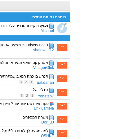
כותרת
/
פותח הנושא
נעוץ:
חוקים והסברים על פורום 
Michael
חברת cloudserv מציעה אחסון אתרים, בניית אתרים...........
shalevatrf12
משחק קטן שאני תמיד אוהב לש
VillagerOfek
תנחש בן כמה המגיב שמתחתיך
3
2
1
gal.dahan
גם לך יש?
3
2
1
Yonatan7
סקר:
איזה שם יותר יפה? היידן או
Erik Lamela
משחק המספרים
Dor_BJ
למה מגיעה לך לזכות ב 50 נק?
OSHKE