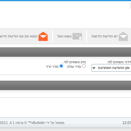
יש הודעות חדשות
נושא נעול
נושא חם עם הודעות חדשו
ידור נושאים לפי:
מיון נושאים לפי...
סדר עולה
סדר יורד
12:0
.
מופעל על ידי vBulletin™ © גרסה 4.1, 2011 vBulletin Solutions, Inc. כל הזכויות שמורות.