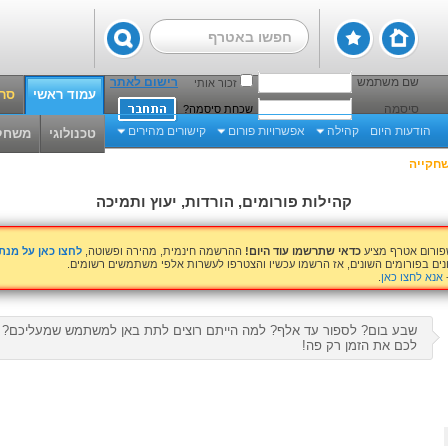
שם משתמש
רישום לאתר
זכור אותי
עמוד ראשי
סרט
סיסמה
שכחת סיסמה?
הודעות היום
קהילה
אפשרויות פורום
קישורים מהירים
טכנולוגי
משחק
חקייה
קהילות פורומים, הורדות, יעוץ ותמיכה
שפורום אטרף מציע
כדאי שתרשמו עוד היום!
ההרשמה חינמית, מהירה ופשוטה,
לחצו כאן על מנ
נים בפורומים השונים, אז הרשמו עכשיו והצטרפו לעשרות אלפי משתמשים רשומים.
אנא לחצו כאן
.
שבע בום? לספור עד אלף? למה הייתם רוצים לתת באן למשתמש שמעליכם? כ
לכם את הזמן רק פה!