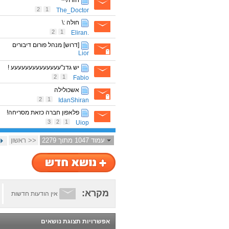
חזרתייי
2
1
The_Doctor
חולה :\
2
1
.Eliran
[דרוש] מנהל פורום דיבורים
Lior
יש גדנ"עעעעעעעעעעעעעע !
2
1
Fabio
אשכולילה
2
1
IdanShiran
פלאפון חברה כזאת מסריחה!
3
2
1
Uiop
עמוד 1047 מתוך 2279
<< ראשון
מקרא:
אין הודעות חדשות
אפשרויות תצוגת נושאים