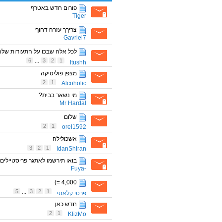
פורום חדש באטרף
Tiger
צריךך עזרה דחוף
Gavriel7
לכל אלה שבכו על התעודות של
6
...
3
2
1
Itushh
מצפן פוליטיקה
2
1
Alcoholic
מי נשאר בבית?
Mr Hardal
שלום
2
1
orel1592
אשכולילה
3
2
1
IdanShiran
בואו תירשמו לאתגר פריסטיילים 
-Fuya
4,000 =)
5
...
3
2
1
פרסי קלאסי
חדש כאן
2
1
KlizMo