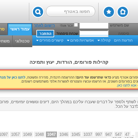
שם משתמש
רישום לאתר
זכור אותי
עמוד ראשי
סרט
סיסמה
שכחת סיסמה?
הודעות היום
קהילה
אפשרויות פורום
קישורים מהירים
טכנולוגי
משחק
קהילות פורומים, הורדות, יעוץ ותמיכה
שפורום אטרף מציע
כדאי שתרשמו עוד היום!
ההרשמה חינמית, מהירה ופשוטה,
לחצו כאן על מנ
נים בפורומים השונים, אז הרשמו עכשיו והצטרפו לעשרות אלפי משתמשים רשומים.
אנא לחצו כאן
.
לשתף ולספר על דברים שעברו עליכם במהלך היום, דיונים ונושאים יומיומיים, פורו
דבר על הכל.
1097
1057
1049
1048
1047
1046
1045
1037
997
947
547
47
...