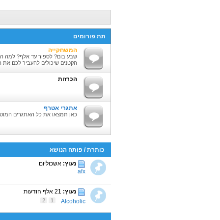
תת פורומים
המשחקייה
שבע בום? לספור עד אלף? למה ה
הקטנים שיכולים להעביר לכם את ה
הכרזות
אתגרי אטרף
כאן תמצאו את כל האתגרים המוטר
כותרת
/
פותח הנושא
נעוץ:
אשכוליום
afx
נעוץ:
21 אלף הודעות
2
1
Alcoholic