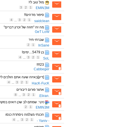
מזל טוב לי!
3
2
1
EMINƎM
סיפור מדהים!!
4
...
3
2
1
saidclean
מה זה "חוזה של זכרון דברים"
GeT LoW
שברתי תיד
2
1
InSane
בן 5479....ימים!
4
...
3
2
1
SoL
23!!!!
Cabbeger
[דיון]באיזה שעה אתם הולכים לי
4
...
3
2
1
HacK-FucK
אתגר פורום דיבורים
8
...
3
2
1
.Eliran.
סקר:
שמתם לב שכן רואים בסקר
2
1
EMINƎM
הכנתי מצלמה ניסתרת כנסו
4
...
3
2
1
- Yaniv -