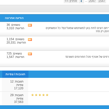
1547
2047
...
אחרון >>
הודעה אחרונה
נושאים: 36
צפיה
ייתם רוצים לתת באן למשתמש שמעליכם? כל המשחקים
הודעות: 3,310
בRSS
זמן רק פה!
של
הפורום
נושאים: 1,154
צפיה
הודעות: 20,331
בRSS
של
הפורום
נושאים: 725
צפיה
פים של אטרף מכל הפורומים השונים!
הודעות: 1,547
בRSS
של
הפורום
תגובות
/
צפיות
תגובות:
12
צפיות:
17,120
תגובות:
29
צפיות:
37,563