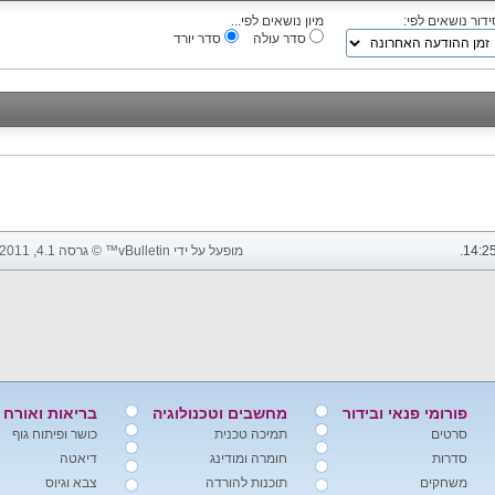
ידור נושאים לפי:
מיון נושאים לפי...
סדר עולה
סדר יורד
14:2
.
מופעל על ידי vBulletin™ © גרסה 4.1, 2011 vBulletin Solutions, Inc. כל הזכויות שמורות.
פורומי פנאי ובידור
מחשבים וטכנולוגיה
בריאות ואורח 
סרטים
תמיכה טכנית
כושר ופיתוח גוף
סדרות
חומרה ומודינג
דיאטה
משחקים
תוכנות להורדה
צבא וגיוס