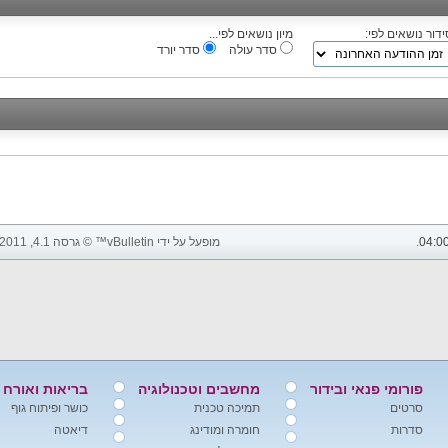
ידור נושאים לפי:
מיון נושאים לפי...
סדר עולה
סדר יורד
04:0
.
מופעל על ידי vBulletin™ © גרסה 4.1, 2011 vBulletin Solutions, Inc. כל הזכויות שמורות.
פורומי פנאי ובידור
מחשבים וטכנולוגיה
בריאות ואורח 
סרטים
תמיכה טכנית
כושר ופיתוח גוף
סדרות
חומרה ומודינג
דיאטה