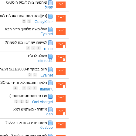
[מחפש] צוות לעסק הוסטינג
שאול
[דיון]כמה מנות אתם אוכלים לא
2
1
CrazyKiller
יואל-משה סלומון: הדור הבא
Eyalnet
למישהו יש רעיון מה לעשות?
3
2
1
זוהרה
שאלה לכולם
nimrodi1
היום בבוקר ה-5/11/2008 נעשה היסטוריה בארצות הברית של אמריקה - USA.
2
1
Eyalnet
חלוקה|הזמנות לאתר -חינם-FSC
4
...
3
2
1
itamarK
עברתי טסטטטטטטטט :)
3
2
1
Orel Abergel
אזהרה - משתמש רמאי
Idan
מישהו יודע מיזה אידי פלקו?
guy555