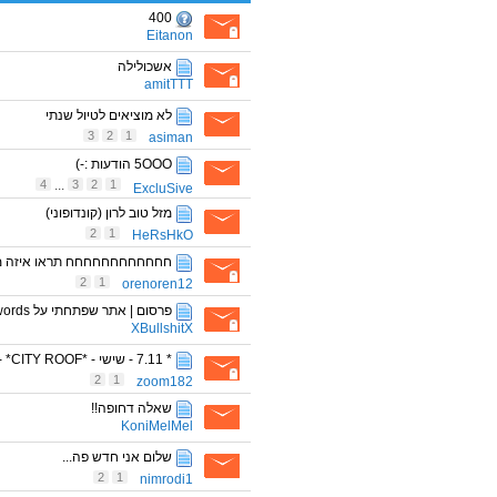
400
Eitanon
אשכולילה
amitTTT
לא מוציאים לטיול שנתי
3
2
1
asiman
5OOO הודעות :-)
4
...
3
2
1
ExcluSive
מזל טוב לרון (קונדופוני)
2
1
HeRsHkO
חחחחחחחחחחחח תראו איזה מ
2
1
orenoren12
פרסום | אתר שפתחתי על Fileflyer passwords
XBullshitX
* 7.11 - שישי - *CITY ROOF* - מ-ת-ח-ם - ה-ט-י-נ-ק-ר-ב-ל ! *
2
1
zoom182
שאלה דחופה!!
KoniMelMel
שלום אני חדש פה...
2
1
nimrodi1