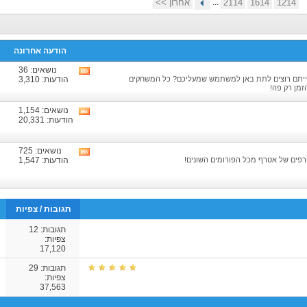
1214
1614
2114
...
אחרון >>
הודעה אחרונה
נושאים: 36
צפיה
ייתם רוצים לתת באן למשתמש שמעליכם? כל המשחקים
הודעות: 3,310
בRSS
זמן רק פה!
של
הפורום
נושאים: 1,154
צפיה
הודעות: 20,331
בRSS
של
הפורום
נושאים: 725
צפיה
פים של אטרף מכל הפורומים השונים!
הודעות: 1,547
בRSS
של
הפורום
תגובות
/
צפיות
תגובות:
12
צפיות:
17,120
תגובות:
29
צפיות:
37,563