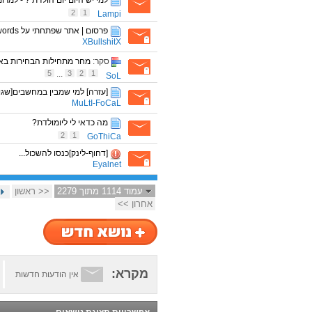
למי יש היום יום הולדת ? - למרום
2
1
Lampi
פרסום | אתר שפתחתי על Fileflyer passwords
XBullshitX
סקר:
מחר מתחילות הבחירות בארה
5
...
3
2
1
SoL
[עזרה] למי שמבין במחשבים[שגיאו
MuLtI-FoCaL
מה כדאי לי ליומולדת?
2
1
GoThiCa
[דחוף-לינק]כנסו להשכול...
Eyalnet
עמוד 1114 מתוך 2279
<< ראשון
אחרון >>
מקרא:
אין הודעות חדשות