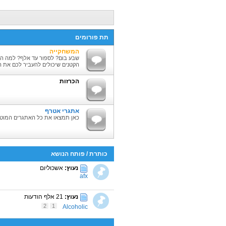
תת פורומים
המשחקייה
שבע בום? לספור עד אלף? למה ה
הקטנים שיכולים להעביר לכם את ה
הכרזות
אתגרי אטרף
כאן תמצאו את כל האתגרים המוטר
כותרת
/
פותח הנושא
נעוץ:
אשכוליום
afx
נעוץ:
21 אלף הודעות
2
1
Alcoholic