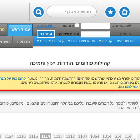
שם משתמש
רישום לאתר
זכור אותי
עמוד ראשי
סרט
סיסמה
שכחת סיסמה?
הודעות היום
קהילה
אפשרויות פורום
קישורים מהירים
טכנולוגי
משחק
קהילות פורומים, הורדות, יעוץ ותמיכה
שפורום אטרף מציע
כדאי שתרשמו עוד היום!
ההרשמה חינמית, מהירה ופשוטה,
לחצו כאן על מנ
נים בפורומים השונים, אז הרשמו עכשיו והצטרפו לעשרות אלפי משתמשים רשומים.
אנא לחצו כאן
.
לשתף ולספר על דברים שעברו עליכם במהלך היום, דיונים ונושאים יומיומיים, פורו
דבר על הכל.
4
1124
1116
1115
1114
1113
1112
1104
1064
1014
614
114
...