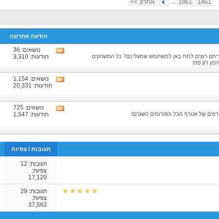
1461
1861
...
אחרון >>
הודעה אחרונה
נושאים: 36
צפיה
ייתם רוצים לתת באן למשתמש שמעליכם? כל המשחקים
הודעות: 3,310
בRSS
זמן רק פה!
של
הפורום
נושאים: 1,154
צפיה
הודעות: 20,331
בRSS
של
הפורום
נושאים: 725
צפיה
פים של אטרף מכל הפורומים השונים!
הודעות: 1,547
בRSS
של
הפורום
תגובות
/
צפיות
תגובות:
12
צפיות:
17,120
תגובות:
29
צפיות:
37,563