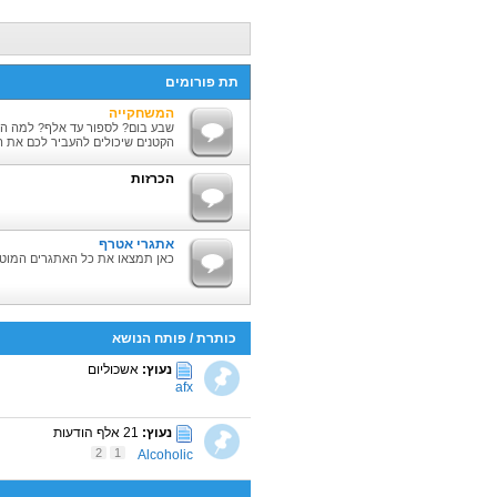
תת פורומים
המשחקייה
שבע בום? לספור עד אלף? למה ה
הקטנים שיכולים להעביר לכם את ה
הכרזות
אתגרי אטרף
כאן תמצאו את כל האתגרים המוטר
כותרת
/
פותח הנושא
נעוץ:
אשכוליום
afx
נעוץ:
21 אלף הודעות
2
1
Alcoholic