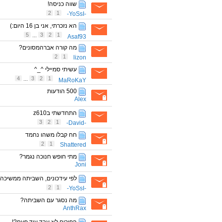
שווה כניסה!
2
1
-YoSsI-
הא נזכרתי, אני בן 16 היום:)
5
...
3
2
1
Asaf93
מה קורה אברהמסונים?
2
1
lizon
עשיתי סמיילי ^_^
4
...
3
2
1
MaRoKaY
500 הודעות
Alex
התחדשתי בz610
3
2
1
-David-
חח קבלו משהו נחמד
2
1
Shattered
מתי חופש חנוכה נגמר?
Joni
לפי עידכונים, השביתה ממשיכה.
2
1
-YoSsI-
מה נסגר עם השביתה?
AnthRax