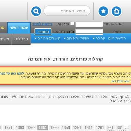
שם משתמש
רישום לאתר
זכור אותי
עמוד ראשי
סרט
סיסמה
שכחת סיסמה?
הודעות היום
קהילה
אפשרויות פורום
קישורים מהירים
טכנולוגי
משחק
קהילות פורומים, הורדות, יעוץ ותמיכה
שפורום אטרף מציע
כדאי שתרשמו עוד היום!
ההרשמה חינמית, מהירה ופשוטה,
לחצו כאן על מנ
נים בפורומים השונים, אז הרשמו עכשיו והצטרפו לעשרות אלפי משתמשים רשומים.
אנא לחצו כאן
.
לשתף ולספר על דברים שעברו עליכם במהלך היום, דיונים ונושאים יומיומיים, פורו
דבר על הכל.
1
1371
1363
1362
1361
1360
1359
1351
1311
1261
861
361
...