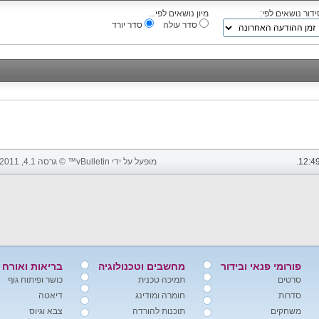
ידור נושאים לפי:
מיון נושאים לפי...
סדר עולה
סדר יורד
12:4
.
מופעל על ידי vBulletin™ © גרסה 4.1, 2011 vBulletin Solutions, Inc. כל הזכויות שמורות.
פורומי פנאי ובידור
מחשבים וטכנולוגיה
בריאות ואורח 
סרטים
תמיכה טכנית
כושר ופיתוח גוף
סדרות
חומרה ומודינג
דיאטה
משחקים
תוכנות להורדה
צבא וגיוס