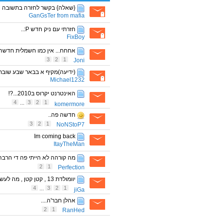
{שאלה} בקשר לחזרה בתשובה
GanGsTer from mafia
חזרתי עם ניק חדש P:..
FixBoy
אחחח... אין כמו חשמלית חדשה
3
2
1
Joni
(ידיעה)מקיף א בבאר שבע שובת
Michael1232
האינטרנט יקרוס ב2010...?!
4
...
3
2
1
komermore
חדשה פה..
3
2
1
NoNStoP7
Im coming back
ItayTheMan
מה קורהה לא הייתי פה די הרב
2
1
Perfection
יוומולדת 13 , קטן קטן , מה לעשות
4
...
3
2
1
jiGa
אהלן חבר'ה....
2
1
RanHed