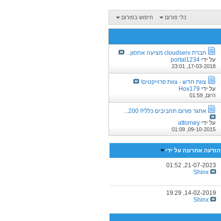
כלי פורום
חיפוש בפורום
חברת cloudserv מציעה אחסון...
על ידי
portal1234
23:01
17-03-2018,
צוות חדש - צוות פרוייקטים!
על ידי
Hox179
היום,
01:59
אתגר פורום תחביבים כללי!! 200...
על ידי
attorney
01:09
09-10-2015,
הודעה אחרונה על ידי
01:52
21-07-2023,
Shinx
19:29
14-02-2019,
Shinx