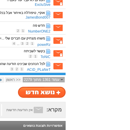
הפורום לא עבד עוד פעם?!
ExcluSive
אוקיי, טיפה'לה באיחור אבל בכל 
JamesBond007
חדש פה
2
1
NumberONE2
משהו מצחיק עם חברים שלי ...=]
4
...
3
2
1
poweRz
בקשר לשביתה
2
1
ToNiC
לכל הנהנים שבינינו הודעה שה
3
2
1
ACiD_PLaNeT
עמוד 1361 מתוך 2279
<< ראשון
מקרא:
אין הודעות חדשות
אפשרויות תצוגת נושאים