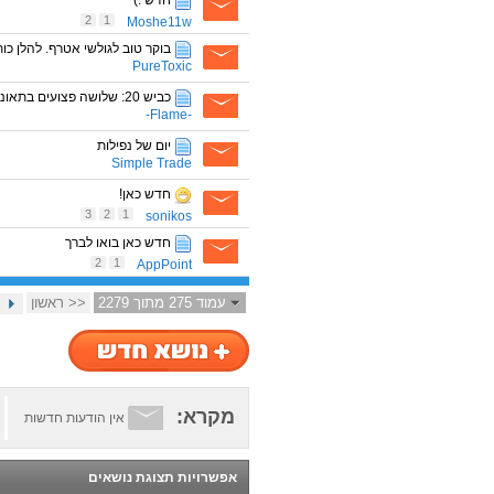
חדש :)
2
1
Moshe11w
בוקר טוב לגולשי אטרף. להלן כו
PureToxic
כביש 20: שלושה פצועים בתאונת דרכים בין אמבולנס פרטי לרכב
-Flame-
יום של נפילות
Simple Trade
חדש כאן!
3
2
1
sonikos
חדש כאן בואו לברך
2
1
AppPoint
עמוד 275 מתוך 2279
<< ראשון
מקרא:
אין הודעות חדשות
אפשרויות תצוגת נושאים