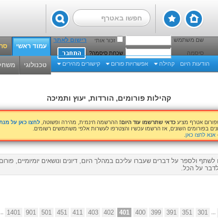
שם משתמש
רישום לאתר
זכור אותי
עמוד ראשי
סרט
סיסמה
שכחת סיסמה?
הודעות היום
קהילה
אפשרויות פורום
קישורים מהירים
טכנולוגי
משחק
קהילות פורומים, הורדות, יעוץ ותמיכה
שפורום אטרף מציע
כדאי שתרשמו עוד היום!
ההרשמה חינמית, מהירה ופשוטה,
לחצו כאן על מנ
נים בפורומים השונים, אז הרשמו עכשיו והצטרפו לעשרות אלפי משתמשים רשומים.
אנא לחצו כאן
.
לשתף ולספר על דברים שעברו עליכם במהלך היום, דיונים ונושאים יומיומיים, פורו
דבר על הכל.
...
1401
901
501
451
411
403
402
401
400
399
391
351
301
...