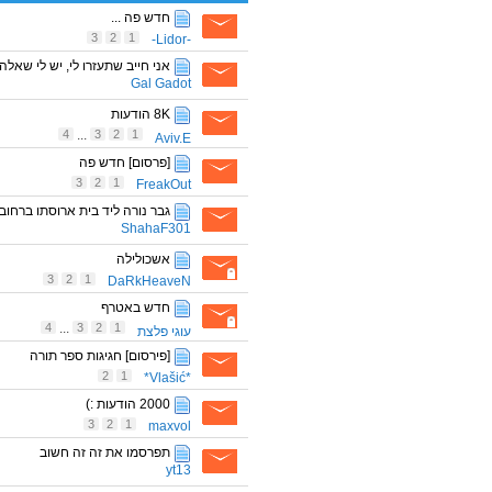
חדש פה ...
3
2
1
-Lidor-
אני חייב שתעזרו לי, יש לי שאלה.
Gal Gadot
8K הודעות
4
...
3
2
1
Aviv.E
[פרסום] חדש פה
3
2
1
FreakOut
גבר נורה ליד בית ארוסתו ברחוב
ShahaF301
אשכולילה
3
2
1
DaRkHeaveN
חדש באטרף
4
...
3
2
1
עוגי פלצת
[פירסום] חגיגות ספר תורה
2
1
*Vlašić*
2000 הודעות :)
3
2
1
maxvol
תפרסמו את זה זה חשוב
yt13