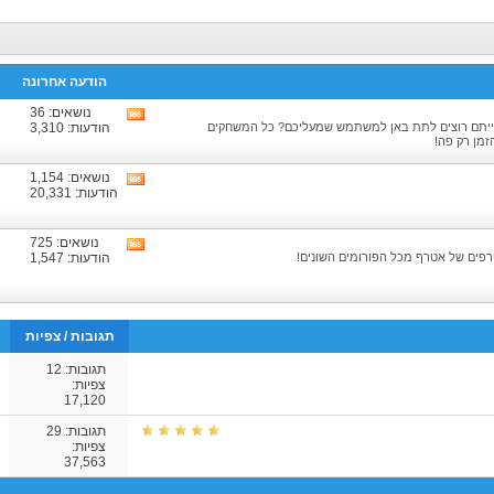
הודעה אחרונה
נושאים: 36
צפיה
ייתם רוצים לתת באן למשתמש שמעליכם? כל המשחקים
הודעות: 3,310
בRSS
זמן רק פה!
של
הפורום
נושאים: 1,154
צפיה
הודעות: 20,331
בRSS
של
הפורום
נושאים: 725
צפיה
פים של אטרף מכל הפורומים השונים!
הודעות: 1,547
בRSS
של
הפורום
תגובות
/
צפיות
תגובות:
12
צפיות:
17,120
תגובות:
29
צפיות:
37,563