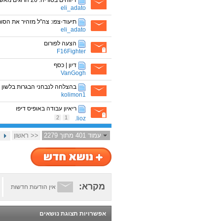
דיווחים בסוריה: 20 הרוגים מאש צה"ל, מאות נפצעו
eli_adato
תיעוד-צפו: צה"ל מזהיר את הסור
eli_adato
הצעה לפורום
F16Fighter
דיון | כסף
VanGogh
בהצלחה לנבחני הבגרות בלשון 
kolimon1
ריאיון עבודה באופיס דיפו
2
1
lioz.
עמוד 401 מתוך 2279
<< ראשון
מקרא:
אין הודעות חדשות
אפשרויות תצוגת נושאים