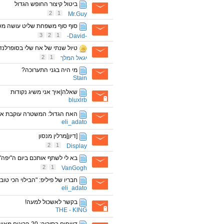
ביטול קיצור החופש הגדול
2
1
Mr.Guy
סוף סוף משפחת שליט עושה משה
3
2
1
-David-
טיול שנתי של אח שלי בסופרלנד D
2
1
יגאל המלך
מי היה בגני התערוכה?
Stain
שאלה|איך אני משיג נקודות
bluxlrb
האח הגדול: המשטרה עוקבת אח
eli_adato
[דיון]מרלין מנסון
2
1
Display
בא לי לשתף אותכם ביום ה"יפה" 
2
1
VanGogh
חבריו של פיליפ: "הבילוי הכי טו
eli_adato
בקשר לאשכול למעה!
THE - KING