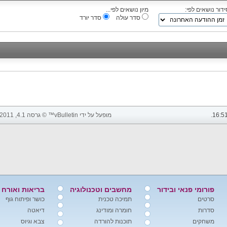
ידור נושאים לפי:
מיון נושאים לפי...
סדר עולה
סדר יורד
16:5
.
מופעל על ידי vBulletin™ © גרסה 4.1, 2011 vBulletin Solutions, Inc. כל הזכויות שמורות.
פורומי פנאי ובידור
מחשבים וטכנולוגיה
בריאות ואורח 
סרטים
תמיכה טכנית
כושר ופיתוח גוף
סדרות
חומרה ומודינג
דיאטה
משחקים
תוכנות להורדה
צבא וגיוס