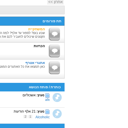
אחרון >>
תת פורומים
המשחקייה
שבע בום? לספור עד אלף? למה ה
הקטנים שיכולים להעביר לכם את ה
הכרזות
אתגרי אטרף
כאן תמצאו את כל האתגרים המוטר
כותרת
/
פותח הנושא
נעוץ:
אשכוליום
afx
נעוץ:
21 אלף הודעות
2
1
Alcoholic