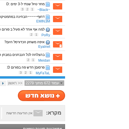
מחר טיול שנתי ל-3 ימים :D
3
2
1
~Black~
דחוף~~~~~הבחינה במתמטיקה נדחת
EMINƎM
למה אף אחד לא פעיל ב פורום runescape
2
1
PoRy
איפה משחק הכדורסל היום?
Eyalnet
בהצלחה לכל הנבחנים במבחן ה
2
1
Meidan
פרסום| חדש פה בפורום D:
3
2
1
MyFaTaL
עמוד 672 מתוך 2279
<< ראשון
מקרא:
אין הודעות חדשות
אפשרויות תצוגת נושאים