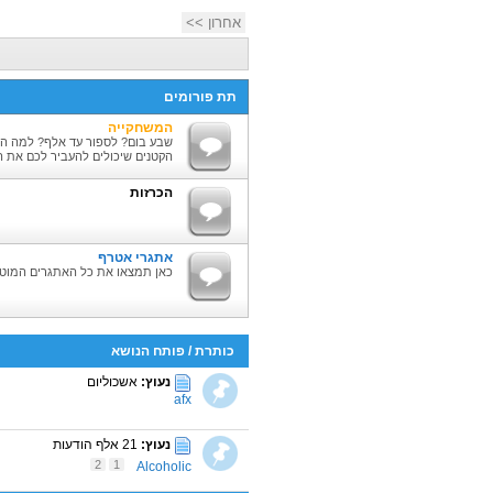
אחרון >>
תת פורומים
המשחקייה
שבע בום? לספור עד אלף? למה ה
הקטנים שיכולים להעביר לכם את ה
הכרזות
אתגרי אטרף
כאן תמצאו את כל האתגרים המוטר
כותרת
/
פותח הנושא
נעוץ:
אשכוליום
afx
נעוץ:
21 אלף הודעות
2
1
Alcoholic