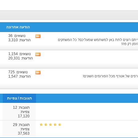
הודעה אחרונה
נושאים: 36
צפיה
ייתם רוצים לתת באן למשתמש שמעליכם? כל המשחקים
הודעות: 3,310
בRSS
זמן רק פה!
של
הפורום
נושאים: 1,154
צפיה
הודעות: 20,331
בRSS
של
הפורום
נושאים: 725
צפיה
פים של אטרף מכל הפורומים השונים!
הודעות: 1,547
בRSS
של
הפורום
תגובות
/
צפיות
תגובות:
12
צפיות:
17,120
תגובות:
29
צפיות:
37,563