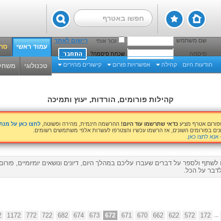
שם משתמש
רישום לאתר
זכור אותי
עמוד ראשי
סרט
סיסמה
שכחת סיסמה?
הודעות היום
קהילה
אפשרויות פורום
קישורים מהירים
טכנולוגי
משחק
קהילות פורומים, הורדות, יעוץ ותמיכה
שפורום אטרף מציע
כדאי שתרשמו עוד היום!
ההרשמה חינמית, מהירה ופשוטה,
לחצו כאן על מנ
נים בפורומים השונים, אז הרשמו עכשיו והצטרפו לעשרות אלפי משתמשים רשומים.
אנא לחצו כאן
.
לשתף ולספר על דברים שעברו עליכם במהלך היום, דיונים ונושאים יומיומיים, פורו
דבר על הכל.
2
1172
772
722
682
674
673
672
671
670
662
622
572
172
...