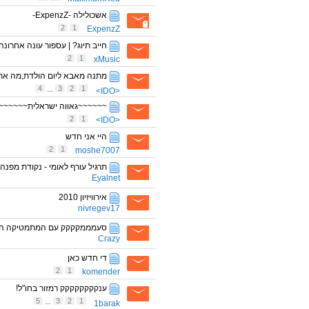
אשכולילה -ExpenzZ-
2
1
ExpenzZ
חייב תיוג? | עספור עונה אחרונה
2
1
xMusic
מתנה מאבא ליום הולדת,מה את
4
...
3
2
1
<IDO>
~~~~~~גאווה ישראלית~~~~~~
2
1
<IDO>
היי אני חדש
2
1
moshe7007
תרגיל עורף לאומי - נקודת מפנה 4
Eyalnet
אירוויזיון 2010
nivregev17
סעמממקקקק עם המתמטיקה הזא
Crazy
די חדש כאן
2
1
komender
ענקקקקקקקק רמזור בחו"ל!
5
...
3
2
1
1barak