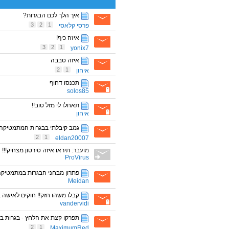
איך הלך לכם הבגרות?
3
2
1
פרסי קלאסי
איזה כיף!
3
2
1
yonix7
איזה סבבה
2
1
איחון
תכנסו דחוף
solos85
תאחלו לי מזל טוב!!
איחון
גמב קיבלתי בבגרות המתמטיקה!
2
1
eldan20007
מועבר:
תיראו איזה סירטון מצחיק!!!
ProVirus
פתרון מבחני הבגרות במתמטיקה
Meidan
קבלו משהו חזק!! חוקים לאישה 
vandervidi
תפרקו קצת את הלחץ - בגרות 
2
1
MaximumRed