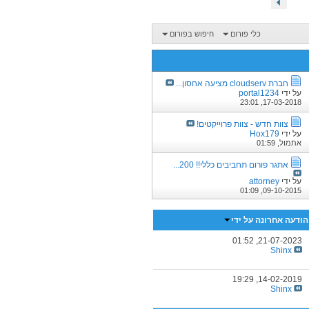
כלי פורום
חיפוש בפורום
חברת cloudserv מציעה אחסון...
על ידי
portal1234
23:01
17-03-2018,
צוות חדש - צוות פרוייקטים!
על ידי
Hox179
אתמול,
01:59
אתגר פורום תחביבים כללי!! 200...
על ידי
attorney
01:09
09-10-2015,
הודעה אחרונה על ידי
01:52
21-07-2023,
Shinx
19:29
14-02-2019,
Shinx