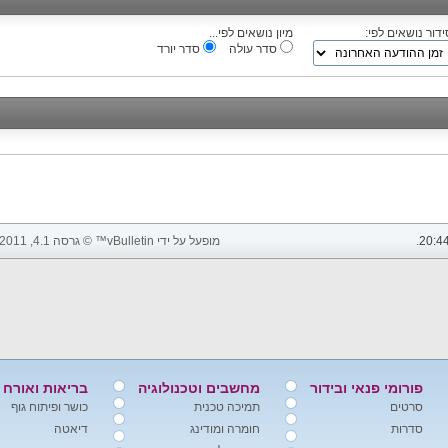
ידור נושאים לפי:
מיון נושאים לפי...
סדר עולה
סדר יורד
20:4
.
מופעל על ידי vBulletin™ © גרסה 4.1, 2011 vBulletin Solutions, Inc. כל הזכויות שמורות.
פורומי פנאי ובידור
מחשבים וטכנולוגיה
בריאות ואורח 
סרטים
תמיכה טכנית
כושר ופיתוח גוף
סדרות
חומרה ומודינג
דיאטה