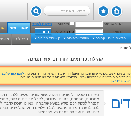
שם משתמש
רישום לאתר
זכור אותי
עמוד ראשי
סרט
סיסמה
שכחת סיסמה?
הודעות היום
קהילה
אפשרויות פורום
קישורים מהירים
טכנולוגי
משחק
ימודים
קהילות פורומים, הורדות, יעוץ ותמיכה
שפורום אטרף מציע
כדאי שתרשמו עוד היום!
ההרשמה חינמית, מהירה ופשוטה,
לחצו כאן על מנ
נים בפורומים השונים, אז הרשמו עכשיו והצטרפו לעשרות אלפי משתמשים רשומים.
אנא לחצו כאן
.
בפורום השכלה ולימודים תוכלו למצוא עזרים וטיפים ללמידה נכונ
דים
מתכונות, מבחנים, בחנים, עבודות, לקבל עבודות מוכנות, אתר
המנהל לספק לכם מידע בנושא שתבחרו. כמו כן תוכלו לדבר ול
לכם לדעת. הפורום מתאים לכל הגילאים החל מתלמידים בבית ה
תיכוניסטים ועד סטודנטים באוניברסיטה.