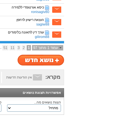
כיסא אורטופדי ללמידה
ronisagiv80
הוצאת רישיון לרחפן
sagiw88
עורך דין לתאונה בלימודים
gilirom88
עמוד 1 מתוך 97
1
2
3
11
51
..
מקרא:
אין הודעות חדשות
אפשרויות תצוגת נושאים
הצגת נושאים מה...
ס