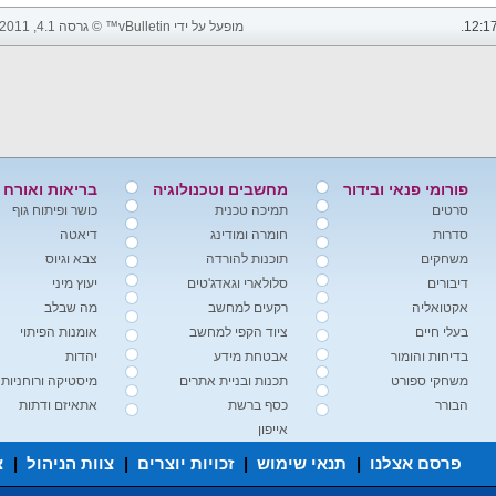
12:1
.
מופעל על ידי vBulletin™ © גרסה 4.1, 2011 vBulletin Solutions, Inc. כל הזכויות שמורות.
פורומי פנאי ובידור
מחשבים וטכנולוגיה
בריאות ואורח 
סרטים
תמיכה טכנית
כושר ופיתוח גוף
סדרות
חומרה ומודינג
דיאטה
משחקים
תוכנות להורדה
צבא וגיוס
דיבורים
סלולארי וגאדג'טים
יעוץ מיני
אקטואליה
רקעים למחשב
מה שבלב
בעלי חיים
ציוד הקפי למחשב
אומנות הפיתוי
בדיחות והומור
אבטחת מידע
יהדות
משחקי ספורט
תכנות ובניית אתרים
מיסטיקה ורוחניות
הבורר
כסף ברשת
אתאיזם ודתות
אייפון
פרסם אצלנו
|
תנאי שימוש
|
זכויות יוצרים
|
צוות הניהול
|
צ