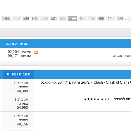
1499
999
599
549
509
501
500
499
498
497
489
449
399
...
הודעה אחרונה
נושאים: 92,204
צפיה
ם / ותוכנות.
הודעות: 99,171
בRSS
של
הפורום
תגובות
/
צפיות
iClash - Clash of Clans Сheats & Hacks - צ'יטים והאקים לקלאש אוף קלאנס
תגובות:
0
צפיות:
40,309
 2011 ★ ★★★★★
תגובות:
1
צפיות:
54,992
תגובות:
0
צפיות:
40,156