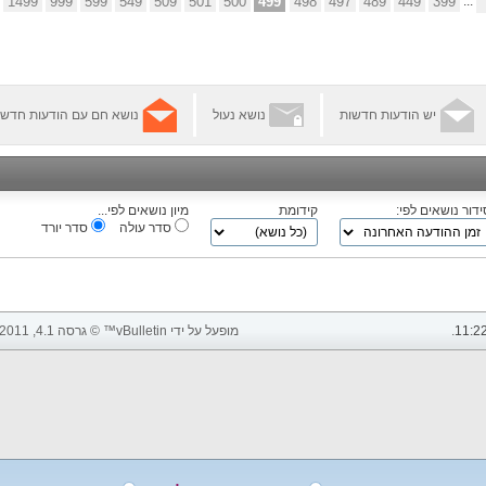
1499
999
599
549
509
501
500
499
498
497
489
449
399
...
יש הודעות חדשות
נושא נעול
נושא חם עם הודעות חדשו
ידור נושאים לפי:
קידומת
מיון נושאים לפי...
סדר עולה
סדר יורד
11:2
.
מופעל על ידי vBulletin™ © גרסה 4.1, 2011 vBulletin Solutions, Inc. כל הזכויות שמורות.