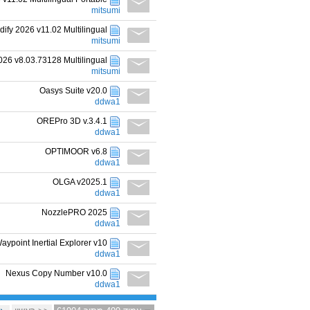
mitsumi
dify 2026 v11.02 Multilingual
mitsumi
26 v8.03.73128 Multilingual
mitsumi
Oasys Suite v20.0
ddwa1
OREPro 3D v.3.4.1
ddwa1
OPTIMOOR v6.8
ddwa1
OLGA v2025.1
ddwa1
NozzlePRO 2025
ddwa1
aypoint Inertial Explorer v10
ddwa1
Nexus Copy Number v10.0
ddwa1