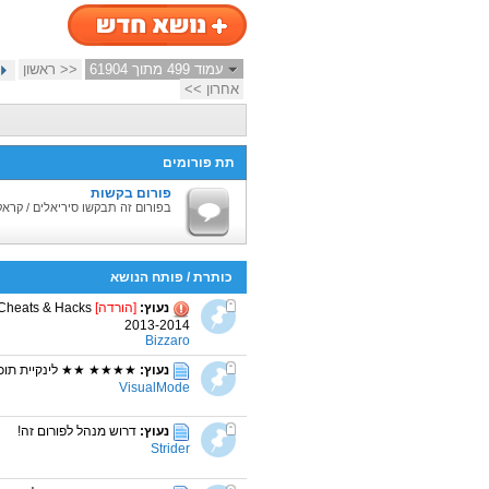
עמוד 499 מתוך 61904
<< ראשון
אחרון >>
תת פורומים
פורום בקשות
בפורום זה תבקשו סיריאלים / קראקי
כותרת
/
פותח הנושא
נעוץ:
[הורדה]
2013-2014
Bizzaro
נעוץ:
★★★★ ★★ לינקיית תוכנות להורדה
VisualMode
נעוץ:
דרוש מנהל לפורום זה!
Strider