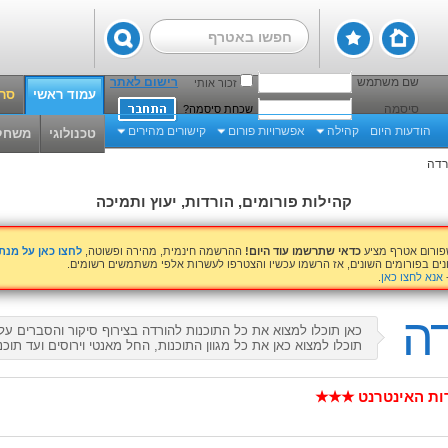
שם משתמש
רישום לאתר
זכור אותי
עמוד ראשי
סרט
סיסמה
שכחת סיסמה?
הודעות היום
קהילה
אפשרויות פורום
קישורים מהירים
טכנולוגי
משחק
רדה
קהילות פורומים, הורדות, יעוץ ותמיכה
שפורום אטרף מציע
כדאי שתרשמו עוד היום!
ההרשמה חינמית, מהירה ופשוטה,
לחצו כאן על מנ
נים בפורומים השונים, אז הרשמו עכשיו והצטרפו לעשרות אלפי משתמשים רשומים.
אנא לחצו כאן
.
דה
כאן תוכלו למצוא את כל התוכנות להורדה בצירוף סיקור והסברים על 
תוכלו למצוא כאן את כל מגוון התוכנות, החל מאנטי וירוסים ועד תוכ
ות האינטרנט ★★★