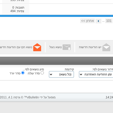
תגובות:
0
צפיות: 494
101
...
אחרון >>
יש הודעות חדשות
נושא נעול
נושא חם עם הודעות חדשו
ידור נושאים לפי:
קידומת
מיון נושאים לפי...
סדר עולה
סדר יורד
14:2
.
מופעל על ידי vBulletin™ © גרסה 4.1, 2011 vBulletin Solutions, Inc. כל הזכויות שמורות.