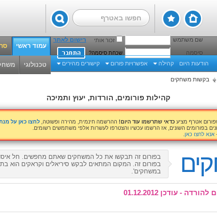
שם משתמש
רישום לאתר
זכור אותי
עמוד ראשי
סרט
סיסמה
שכחת סיסמה?
הודעות היום
קהילה
אפשרויות פורום
קישורים מהירים
טכנולוגי
משחק
בקשות משחקים
קהילות פורומים, הורדות, יעוץ ותמיכה
שפורום אטרף מציע
כדאי שתרשמו עוד היום!
ההרשמה חינמית, מהירה ופשוטה,
לחצו כאן על מנ
נים בפורומים השונים, אז הרשמו עכשיו והצטרפו לעשרות אלפי משתמשים רשומים.
אנא לחצו כאן
.
קים
בפורום זה תבקשו את כל המשחקים שאתם מחפשים. חל איסור
בפורום זה. המקום המתאים לבקש סיריאלים וקראקים הוא בתת
במשחקים'.
ה - עודכן 01.12.2012