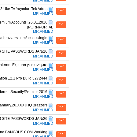
MR.AHMED
3 Üke Tv Yayınları Tek Adres
MR.AHMED
a Premium Accounts
[PORNPORTAL
MR.AHMED
a.brazzers.com/access/login
MR.AHMED
 SITE PASSWORDS JAN/26
MR.AHMED
תוסף לדפדפן Adblock Plus Internet Explorer חוסם פרסומות 2016
MR.AHMED
tion 12.1 Pro Build 3272444
MR.AHMED
o AntiVirus/Internet Security/Premier 2016
MR.AHMED
January.26.XXX][HQ Brazzers
MR.AHMED
 SITE PASSWORDS JAN/26
MR.AHMED
/Ene BANGBUS.COM Working