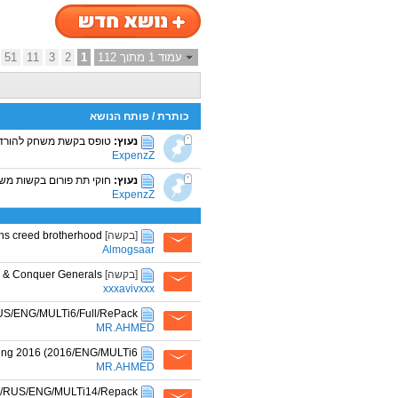
עמוד 1 מתוך 112
1
2
3
11
51
כותרת
/
פותח הנושא
נעוץ:
טופס בקשת משחק להורד
ExpenzZ
נעוץ:
חוקי תת פורום בקשות משחקים - ע
ExpenzZ
[בקשה]
ns creed brotherhood
Almogsaar
[בקשה]
& Conquer Generals
xxxavivxxx
RUS/ENG/MULTi6/Full/RePack
MR.AHMED
Sing 2016 (2016/ENG/MULTi6
MR.AHMED
016/RUS/ENG/MULTi14/Repack