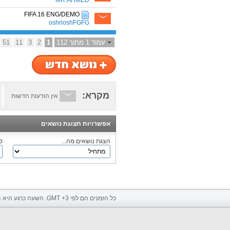
MR.AHMED
FIFA 16 ENG/DEMO
oshrioshFGFG
עמוד 1 מתוך 112
1
2
3
11
51
מקרא:
אין הודעות חדשות
אפשרויות תצוגת נושאים
הצגת נושאים מה...
ס
כל הזמנים הם לפי GMT +3. השעה כרגע היא
4