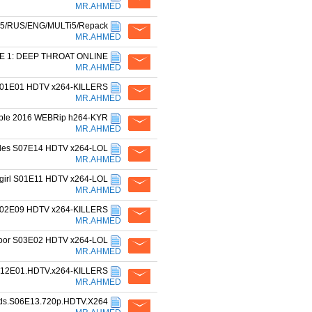
MR.AHMED
15/RUS/ENG/MULTi5/Repack
MR.AHMED
E 1: DEEP THROAT ONLINE
MR.AHMED
 S01E01 HDTV x264-KILLERS
MR.AHMED
le 2016 WEBRip h264-KYR
MR.AHMED
les S07E14 HDTV x264-LOL
MR.AHMED
girl S01E11 HDTV x264-LOL
MR.AHMED
 S02E09 HDTV x264-KILLERS
MR.AHMED
Floor S03E02 HDTV x264-LOL
MR.AHMED
S12E01.HDTV.x264-KILLERS
MR.AHMED
ods.S06E13.720p.HDTV.X264