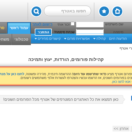
שם משתמש
רישום לאתר
זכור אותי
עמוד ראשי
סרט
סיסמה
שכחת סיסמה?
הודעות היום
קהילה
אפשרויות פורום
קישורים מהירים
טכנולוגי
משחק
י אטרף
קהילות פורומים, הורדות, יעוץ ותמיכה
שפורום אטרף מציע
כדאי שתרשמו עוד היום!
ההרשמה חינמית, מהירה ופשוטה,
לחצו כאן על מנ
נים בפורומים השונים, אז הרשמו עכשיו והצטרפו לעשרות אלפי משתמשים רשומים.
אנא לחצו כאן
.
כאן תמצאו את כל האתגרים המוטרפים של אטרף מכל הפורומים השונים!
אחרון >>