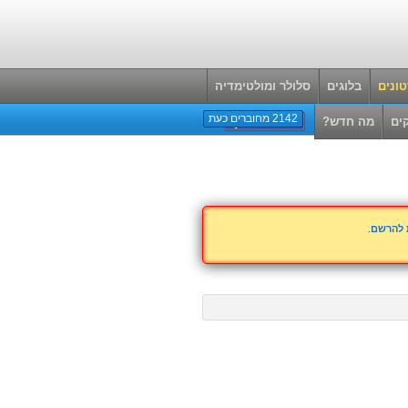
ונים
בלוגים
סלולר ומולטימדיה
2142 מחוברים כעת
ים
מה חדש?
ת להרשם
.