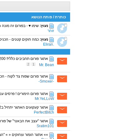
כותרת
/
פותח הנושא
נעוץ:
שימו ♥ - בפורום זה מונה ה
זוהר
נעוץ:
כמה חוקים קטנים - הכניס
.Eliran
אתגר פורום תחביבים כללי!! 200 נק' + 2 MTRF לראשון!!!
2
1
Mr. Bean
אתגר פורום שפות צד לקוח - הכן
-Smoxer-
אתגר פורום הימורים ! פרסים ענק
Mr.YeLLoW
אתגר קעקועים האתגר יתחיל ב1.12.12 בשעה 6 בערב
PerfectBitch
אתגר "עצב את הבאנר" של פורום A
Sratim101
»» אתגר הומור וצחוקים « » "ה