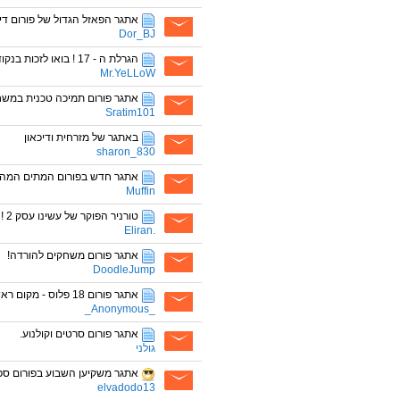
אתגר הפאזל הגדול של פורום די
Dor_BJ
הגרלת ה - 17 ! בואו לזכות בנקודות בקלות
Mr.YeLLoW
אתגר פורום תמיכה טכנית במש
Sratim101
באתגר של מזרחית ודיכאון
sharon_830
אתגר חדש בפורום המתים המהל
Muffin
טורניר הפוקר של עשינו עסק 2 !
.Eliran
אתגר פורום משחקים להורדה!
DoodleJump
אתגר פורום 18 פלוס - מקום ראשון 75 נקודות+נקודת MTRF
_Anonymous_
אתגר פורום סרטים וקולנוע.
גולני
אתגר משקיען השבוע בפורום ספו
elvadodo13