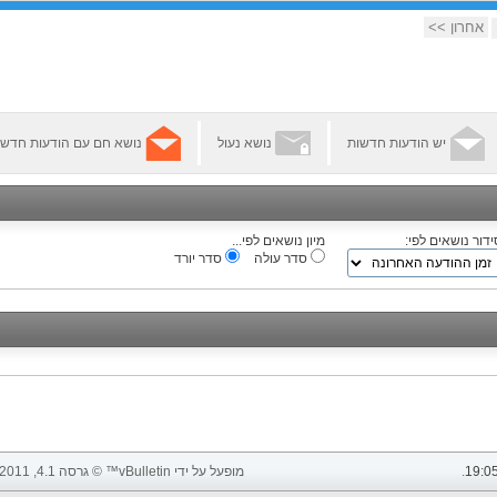
אחרון >>
יש הודעות חדשות
נושא נעול
נושא חם עם הודעות חדשו
ידור נושאים לפי:
מיון נושאים לפי...
סדר עולה
סדר יורד
19:0
.
מופעל על ידי vBulletin™ © גרסה 4.1, 2011 vBulletin Solutions, Inc. כל הזכויות שמורות.