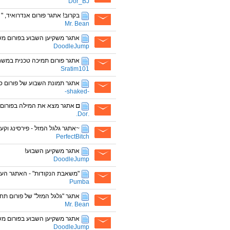
Dor_BJ
בקרוב! אתגר פורום אנדרואיד, " ת
Mr. Bean
אתגר משקיען השבוע בפורום מש
DoodleJump
אתגר פורום תמיכה טכנית במשחק
Sratim101
אתגר תמונת השבוע של פורום ס
-shaked-
◘ אתגר מצא את המילה בפורום CS ◘
.Dor.
~אתגר גלגל המזל - פירסינג וקע
PerfectBitch
אתגר משקיען השבוע!
DoodleJump
"משאבת הנקודות" - האתגר הענק
Pumba
אתגר "גלגל המזל" של פורום תחביב
Mr. Bean
אתגר משקיען השבוע בפורום מש
DoodleJump