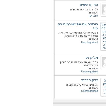
החיים היפים
כל הדברים הטובים בחיים
קטגוריה:
הצברים
כובעים עם AA שזורמים עם
גייז
כובעים עם AA שזורמים עם גייז. כי מי
שלא זורם גם עם גייז, sadcunt.
קטגוריה:
Uncategorized
מג'יק נט
כל מי שאוהב מגיק נט ואוהב לשחק
בזה להירשם
קטגוריה:
Uncategorized
צדק חברתי
על צדק חברתי כלכלה וחברה
קטגוריה:
Uncategorized