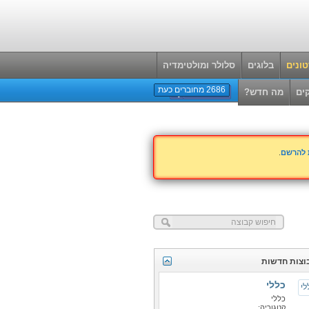
ונים
בלוגים
סלולר ומולטימדיה
2686 מחוברים כעת
ים
מה חדש?
ת להרשם
.
וצות חדשות
כללי
כללי
קטגוריה: