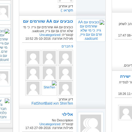
דיון אחרון:
תקראו :)
כובעים עם AA שזורמים עם גייז
והב לשחק
כובעים עם AA שזורמים עם גייז. כי מי
שלא זורם גם עם גייז, sadcunt.
קטגוריה:
Uncategorized
17:47
פעילות אחרונה: 25-10-2016
10:52
9 חברים
ונים.
ישירה
ר לצפייה
18:26
דיון אחרון:
ShinTen הוא FatShortBald
אלילוי
No Description
קטגוריה:
Uncategorized
פעילות אחרונה: 27-09-2016
17:43