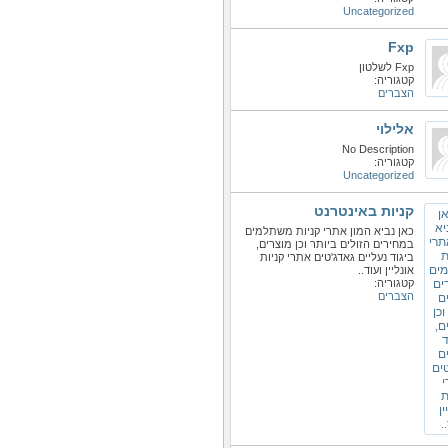
Uncategorized
F‎‎‎xp
F‎‎‎‎xp לשלטון
קטגוריה:
הצברים
אלילוי
No Description
קטגוריה:
Uncategorized
קניות באינטרנט
כאן נביא המון אתרי קניות משתלמים
במחירים הזולים ביותר וכן מוצרים,
ביגוד נעליים גאדג'טים אתרי קניות
אונליין ועוד..
קטגוריה:
הצברים