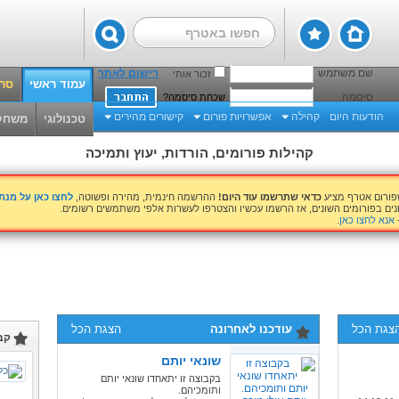
שם משתמש
רישום לאתר
זכור אותי
עמוד ראשי
סרט
סיסמה
שכחת סיסמה?
הודעות היום
קהילה
אפשרויות פורום
קישורים מהירים
טכנולוגי
משחק
קהילות פורומים, הורדות, יעוץ ותמיכה
שפורום אטרף מציע
כדאי שתרשמו עוד היום!
ההרשמה חינמית, מהירה ופשוטה,
לחצו כאן על מנ
נים בפורומים השונים, אז הרשמו עכשיו והצטרפו לעשרות אלפי משתמשים רשומים.
אנא לחצו כאן
.
צגת הכל
עודכנו לאחרונה
הצגת הכל
קב
שונאי יותם
בקבוצה זו יתאחדו שונאי יותם
ותומכיהם.