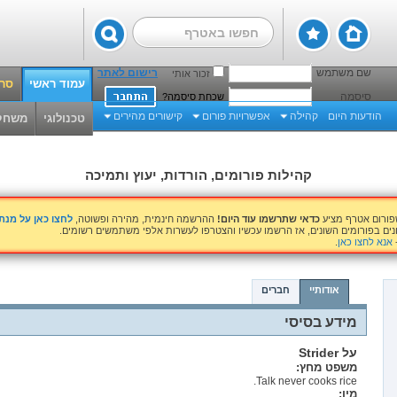
שם משתמש
רישום לאתר
זכור אותי
עמוד ראשי
סרט
סיסמה
שכחת סיסמה?
הודעות היום
קהילה
אפשרויות פורום
קישורים מהירים
טכנולוגי
משחק
קהילות פורומים, הורדות, יעוץ ותמיכה
שפורום אטרף מציע
כדאי שתרשמו עוד היום!
ההרשמה חינמית, מהירה ופשוטה,
לחצו כאן על מנ
נים בפורומים השונים, אז הרשמו עכשיו והצטרפו לעשרות אלפי משתמשים רשומים.
אנא לחצו כאן
.
אודותיי
חברים
מידע בסיסי
על Strider
משפט מחץ:
Talk never cooks rice.
מין: