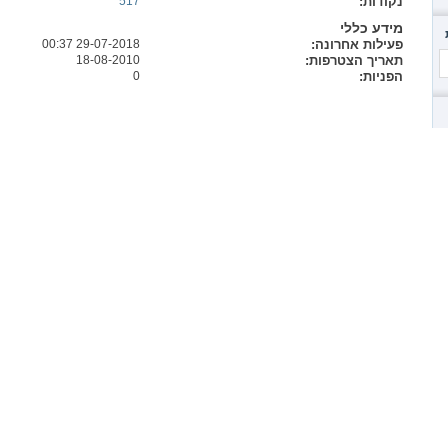
נקודות
517
מידע כללי
פעילות אחרונה
29-07-2018
00:37
תאריך הצטרפות
18-08-2010
הפניות
0
17:0
.
מופעל על ידי vBulletin™ © גרסה 4.1, 2011 vBulletin Solutions, Inc. כל הזכויות שמורות.
פורומי פנאי ובידור
מחשבים וטכנולוגיה
בריאות ואורח 