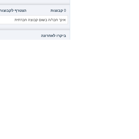
0
קבוצות
הצטרף לקבוצות
אינך חבר/ה בשום קבוצה חברתית
ביקרו לאחרונה
10 הצופים האחרונים בדף זה:
,
DooDeLzZz
,
--=Sweet Boy=--
Leverage
,
LionelEa
,
Messi
,
Nykita
,
SaharB
,
RobertStuh
,
PoPcoRn0
,
זוהר
בדף זה צפו
36,073
גולשים
כל הזמנים הם לפי GMT +3. השעה כרגע היא
2
פעילות הגולשים