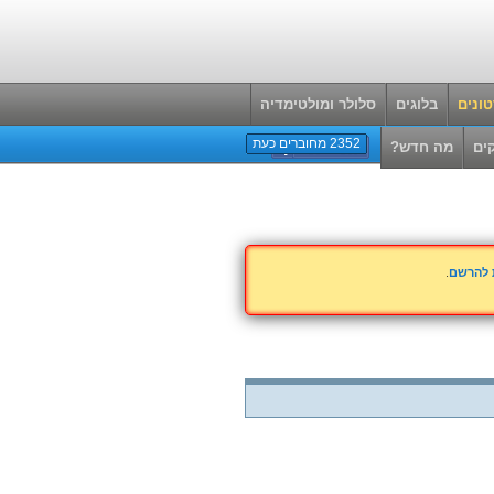
ונים
בלוגים
סלולר ומולטימדיה
2352 מחוברים כעת
ים
מה חדש?
ת להרשם
.