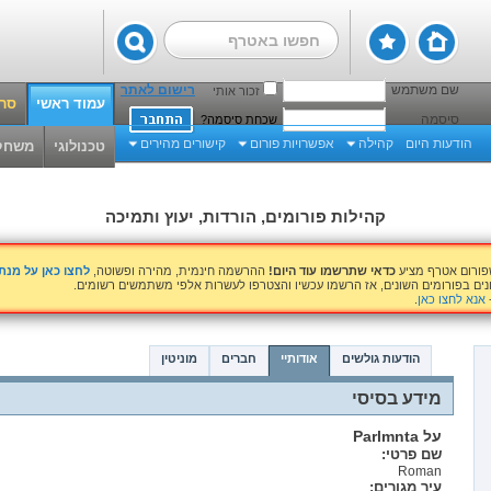
שם משתמש
רישום לאתר
זכור אותי
עמוד ראשי
סרט
סיסמה
שכחת סיסמה?
הודעות היום
קהילה
אפשרויות פורום
קישורים מהירים
טכנולוגי
משחק
קהילות פורומים, הורדות, יעוץ ותמיכה
שפורום אטרף מציע
כדאי שתרשמו עוד היום!
ההרשמה חינמית, מהירה ופשוטה,
לחצו כאן על מנ
נים בפורומים השונים, אז הרשמו עכשיו והצטרפו לעשרות אלפי משתמשים רשומים.
אנא לחצו כאן
.
הודעות גולשים
אודותיי
חברים
מוניטין
מידע בסיסי
על Parlmnta
שם פרטי:
Roman
עיר מגורים: