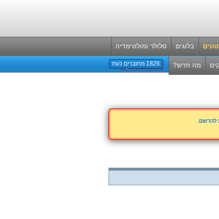
ונים
בלוגים
סלולר ומולטימדיה
1826 מחוברים כעת
ים
מה חדש?
ת להרשם
.