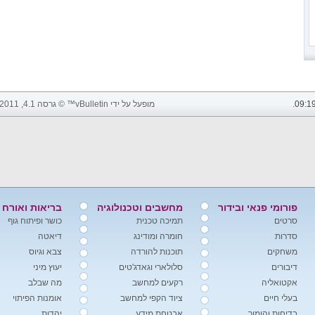
09:1
.
מופעל על ידי vBulletin™ © גרסה 4.1, 2011 vBulletin Solutions, Inc. כל הזכויות שמורות.
פורומי פנאי ובידור
מחשבים וטכנולוגיה
בריאות ואורח 
סרטים
תמיכה טכנית
כושר ופיתוח גוף
סדרות
חומרה ומודינג
דיאטה
משחקים
תוכנות להורדה
צבא וגיוס
דיבורים
סלולארי וגאדג'טים
יעוץ מיני
אקטואליה
רקעים למחשב
מה שבלב
בעלי חיים
ציוד הקפי למחשב
אומנות הפיתוי
בדיחות והומור
אבטחת מידע
יהדות