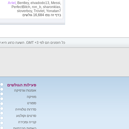
ArieI
,
Bentley
,
elvadodo13
,
Messi
,
PerfectBitch
,
ron_b
,
sharonklas
,
sloverboy
,
Trovlet
,
Yonatan7
בדף זה צפו
16,684
גולשים
כל הזמנים הם לפי GMT +3. השעה כרגע היא
9
פעילות הגולשים
אומנות וגרפיקה
מוזיקה
ספורט
סדרות טלוויזיה
סרטים וקולנוע
קנייה ומכירה
רשתות חברתיות