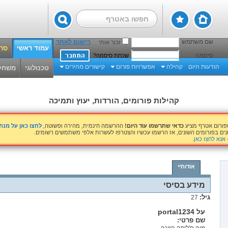
שם משתמש
רישום לאתר
זכור אותי
עמוד ראשי
סרט
סיסמה
שכחת סיסמה?
הודעות היום
קהילה
אפשרויות פורום
קישורים מהירים
טכנולוגי
משחק
קהילות פורומים, הורדות, יעוץ ותמיכה
שפורום אטרף מציע
כדאי שתרשמו עוד היום!
ההרשמה חינמית, מהירה ופשוטה,
לחצו כאן על מנ
נים בפורומים השונים, אז הרשמו עכשיו והצטרפו לעשרות אלפי משתמשים רשומים.
אנא לחצו כאן
.
אודותיי
מידע בסיסי
גיל
27
על portal1234
שם פרטי: