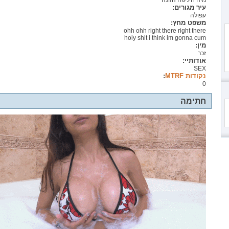
מיה ח'ליפה הזונה
עיר מגורים:
עפולה
משפט מחץ:
ohh ohh right there right there
holy shit i think im gonna cum
מין:
זכר
אודותיי:
SEX
נקודות MTRF
:
0
חתימה