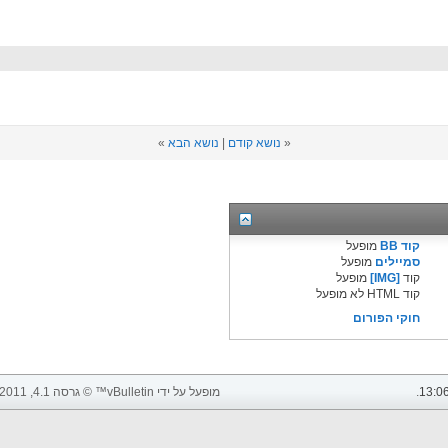
«
נושא קודם
|
נושא הבא
»
קוד BB
מופעל
סמיילים
מופעל
קוד
[IMG]
מופעל
קוד HTML לא מופעל
חוקי הפורום
13:0
.
מופעל על ידי vBulletin™ © גרסה 4.1, 2011 vBulletin Solutions, Inc. כל הזכויות שמורות.