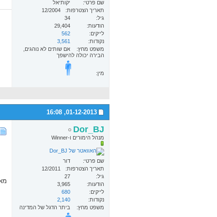
שם פרטי
יקותיאל
תאריך הצטרפות
12/2004
גיל
34
הודעות
29,404
לייקים
562
נקודות
3,561
משפט מחץ
אם שותים לא נוהגים,
הבירה יכולה להישפך
מין:
16:08
01-12-2013,
Dor_BJ
מנהל הימורים ו-Winner
שם פרטי
דור
תאריך הצטרפות
12/2011
גיל
27
מא
הודעות
3,965
לייקים
680
נקודות
2,140
משפט מחץ
ביתר הדגל של המדינה