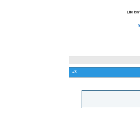
Life isn
h
#3