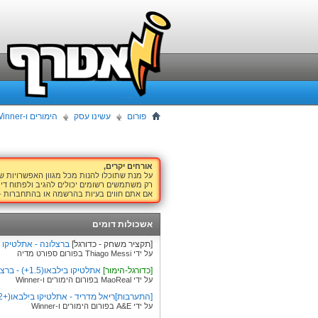
פורום
עשינו עסק
הימורים ו-Winner
אורחים יקרים,
על מנת שתוכלו להנות מכל מגוון האפשרויות 
רק משתמשים רשומים יכולים להגיב ולפתוח דיו
אם אתם חווים בעיות בהרשמה או בהתחברות -
אשכולות דומים
[תקציר משחק - כדורגל]
ברצלונה - אתלטיקו בילבאו | -Liga
על ידי Thiago Messi בפורום ספורט מדיה
[כדורגל-הימור]
אתלטיקו בילבאו(1.5+) - ברצלונה | 30-50 | 50 | 25.5
על ידי MaoReal בפורום הימורים ו-Winner
[התערבות]ריאל מדריד - אתלטיקו בילבאו(+2) |200|26.10
על ידי A&E בפורום הימורים ו-Winner