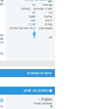
אתל
לאתל
שם פרטי
דור
תאריך הצטרפות
12/2011
גיל
27
הודעות
3,965
לייקים
680
נקודות
2,140
משפט מחץ
ביתר הדגל של המדינה
המשח
מין:
סכום
ניתן 
בה
קישורים ממומנים
14:46
01-12-2013,
Fabio
משתמש באטרף
בילב