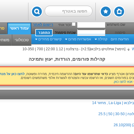
שם משתמש
רישום לאתר
זכור אותי
עמוד ראשי
סרט
סיסמה
שכחת סיסמה?
הודעות היום
קהילה
אפשרויות פורום
קישורים מהירים
טכנולוגי
משחק
[הימור] אתלטיקו בילבאו[2.5+] - ברצלונה | 1.12 22:00 | 700 | 10-350
קהילות פורומים, הורדות, יעוץ ותמיכה
שפורום אטרף מציע
כדאי שתרשמו עוד היום!
ההרשמה חינמית, מהירה ופשוטה,
לחצו כאן על מנ
נים בפורומים השונים, אז הרשמו עכשיו והצטרפו לעשרות אלפי משתמשים רשומים.
אנא לחצו כאן
.
La , מחזור 14