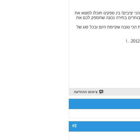
ים, והכי יציבים! בין ספקינו תוכלו למצוא את
בעולםת כך שתיהיו בטוחים שכשאתם בוחרים ב CloudServ אתם בוחרים בחירה נכונה שתספק לכם את
 הכי טובה שקיימת היום ובכל סוג של
ציטוט ההודעה
#2