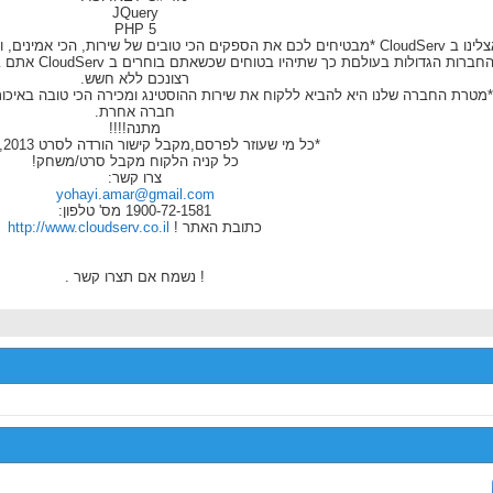
JQuery
PHP 5
אצלינו ב CloudServ *מבטיחים לכם את הספקים הכי טובים של שירות, הכי אמינ
החברות הגדולות 
רצונכם ללא חשש.
*מטרת החברה שלנו היא להביא ללקוח את שירות ההוסטינג ומכירה הכי טובה באיכות
חברה אחרת.
מתנה!!!!
*כל מי שעוזר לפרסם,מקבל קישור הורדה לסרט 2012,2013...!
כל קניה הלקוח מקבל סרט/משחק!
צרו קשר:
yohayi.amar@gmail.com
1900-72-1581 מס' טלפון:
כתובת האתר !
http://www.cloudserv.co.il
! נשמח אם תצרו קשר .