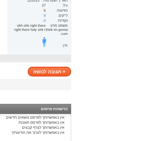
תאריך הצטרפות
12/2013
גיל
27
הודעות
6
לייקים
0
נקודות
0
משפט מחץ
ohh ohh right there
right there holy shit i think im gonna
cum
מין:
+
תגובה לנושא
הרשאות פרסום
אין באפשרותך
לפרסם נושאים חדשים
אין באפשרותך
לפרסם תגובות
אין באפשרותך
לצרף קבצים
אין באפשרותך
לערוך את הודעותיך