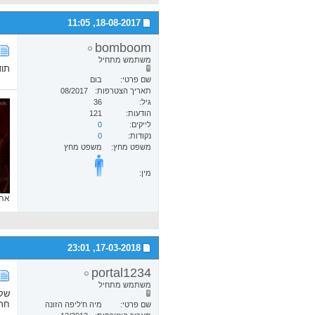
11:05
18-08-2017,
bomboom
משתמש מתחיל
תוד
שם פרטי
בום
תאריך הצטרפות
08/2017
גיל
36
הודעות
121
לייקים
0
נקודות
0
משפט מחץ
משפט מחץ
מין:
אהב
23:01
17-03-2018,
portal1234
משתמש מתחיל
שקר
חרא
שם פרטי
מיה ח'ליפה הזונה