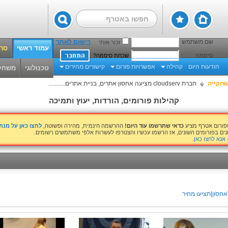
שם משתמש
רישום לאתר
זכור אותי
עמוד ראשי
סרט
סיסמה
שכחת סיסמה?
הודעות היום
קהילה
אפשרויות פורום
קישורים מהירים
טכנולוגי
משחק
חקייה
חברת cloudserv מציעה אחסון אתרים, בניית אתרים...........
קהילות פורומים, הורדות, יעוץ ותמיכה
שפורום אטרף מציע
כדאי שתרשמו עוד היום!
ההרשמה חינמית, מהירה ופשוטה,
לחצו כאן על מנ
נים בפורומים השונים, אז הרשמו עכשיו והצטרפו לעשרות אלפי משתמשים רשומים.
אנא לחצו כאן
.
חסון|תציעו מחיר