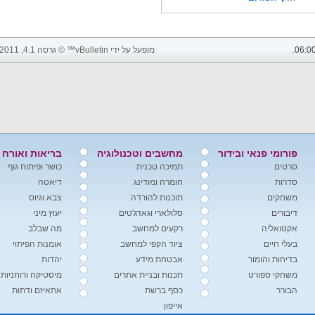
06:0
.
מופעל על ידי vBulletin™ © גרסה 4.1, 2011 vBulletin Solutions, Inc. כל הזכויות שמורות.
פורומי פנאי ובידור
מחשבים וטכנולוגיה
בריאות ואורח 
סרטים
תמיכה טכנית
כושר ופיתוח גוף
סדרות
חומרה ומודינג
דיאטה
משחקים
תוכנות להורדה
צבא וגיוס
דיבורים
סלולארי וגאדג'טים
יעוץ מיני
אקטואליה
רקעים למחשב
מה שבלב
בעלי חיים
ציוד הקפי למחשב
אומנות הפיתוי
בדיחות והומור
אבטחת מידע
יהדות
משחקי ספורט
תכנות ובניית אתרים
מיסטיקה ורוחניות
הבורר
כסף ברשת
אתאיזם ודתות
אייפון