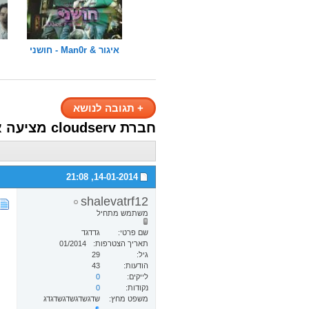
איגור & Man0r - חושני
+
תגובה לנושא
חברת cloudserv מציעה אחסון אתרים, בניית אתרים...........
21:08
14-01-2014,
shalevatrf12
משתמש מתחיל
שם פרטי
גדדגד
תאריך הצטרפות
01/2014
גיל
29
הודעות
43
לייקים
0
נקודות
0
משפט מחץ
שדגשדגשדגשדגדג