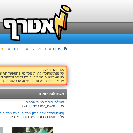
פורום
דיון וקהילה
דיבורים
המש
אורחים יקרים,
על מנת שתוכלו להנות מכל מגוון האפשרויות 
רק משתמשים רשומים יכולים להגיב ולפתוח דיו
אם אתם חווים בעיות בהרשמה או בהתחברות -
אשכולות דומים
שאלה| פורום בניית אתרים.
על ידי nati_tayeb בפורום משוב
[קונה]הסבר על אחסון אתרים וקצת אתרים לא
על ידי Fabio בפורום עשינו עסק - ארכיון