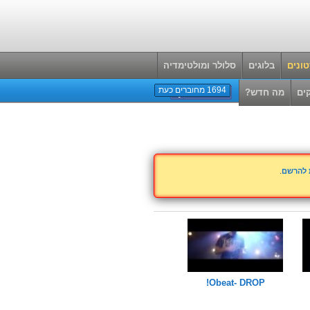
ונים
בלוגים
סלולר ומולטימדיה
1694 מחוברים כעת
ים
מה חדש?
ת להרשם
.
Obeat- DROP!