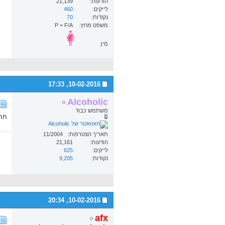
הודעות
21,139
לייקים
460
נקודות
70
משפט מחץ
P = F/A
מין:
17:33
10-02-2016,
Alcoholic
משתמש כבוד
חחח
תאריך הצטרפות
11/2004
הודעות
21,161
לייקים
625
נקודות
9,205
20:34
10-02-2016,
afx