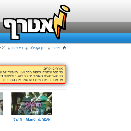
פורום
דיון וקהילה
דיבורים
21 אלף הודעות
אורחים יקרים,
על מנת שתוכלו להנות מכל מגוון האפשרויות 
רק משתמשים רשומים יכולים להגיב ולפתוח דיו
אם אתם חווים בעיות בהרשמה או בהתחברות -
איגור & Man0r - חושני