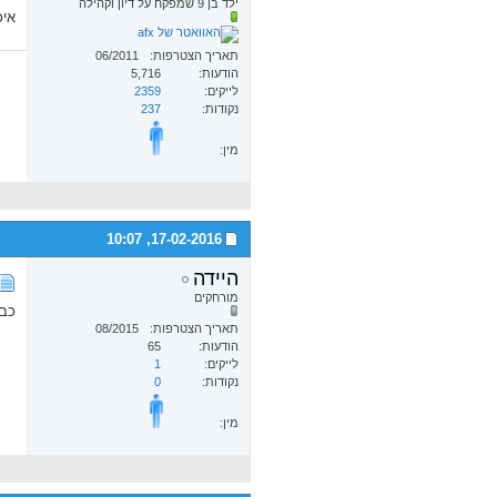
ילד בן 9 שמפקח על דיון וקהילה
איכ
תאריך הצטרפות
06/2011
הודעות
5,716
לייקים
2359
נקודות
237
מין:
10:07
17-02-2016,
היידה
מורחקים
כבו
תאריך הצטרפות
08/2015
הודעות
65
לייקים
1
נקודות
0
מין: