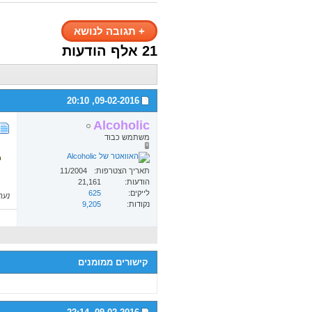
+
תגובה לנושא
21 אלף הודעות
20:10
09-02-2016,
Alcoholic
משתמש כבוד
תאריך הצטרפות
11/2004
הודעות
21,161
לייקים
625
נערך לא
נקודות
9,205
קישורים ממומנים