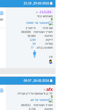
21:10
25-02-2016,
-HAIM-
משתמש כבוד
יפה
שם פרטי
חיימוביץ
תאריך הצטרפות
09/2009
הודעות
30,964
לייקים
1234
נקודות
83
פוסטים בבלוג
77
מין:
09:57
26-02-2016,
afx
ילד בן 9 שמפקח על דיון וקהילה
תאריך הצטרפות
06/2011
הודעות
5,716