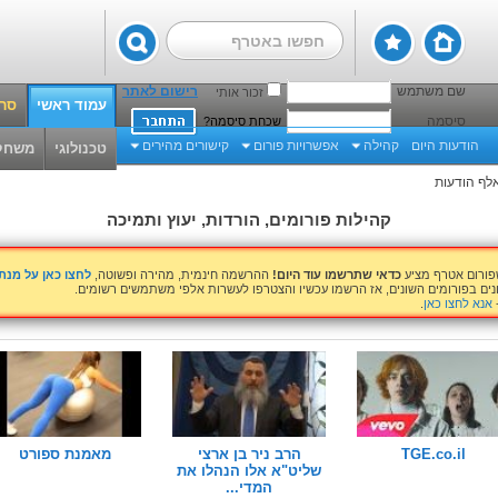
שם משתמש
רישום לאתר
זכור אותי
עמוד ראשי
סרט
סיסמה
שכחת סיסמה?
הודעות היום
קהילה
אפשרויות פורום
קישורים מהירים
טכנולוגי
משחק
קהילות פורומים, הורדות, יעוץ ותמיכה
שפורום אטרף מציע
כדאי שתרשמו עוד היום!
ההרשמה חינמית, מהירה ופשוטה,
לחצו כאן על מנ
נים בפורומים השונים, אז הרשמו עכשיו והצטרפו לעשרות אלפי משתמשים רשומים.
אנא לחצו כאן
.
TGE.co.il
הרב ניר בן ארצי
מאמנת ספורט
שליט"א אלו הנהלו את
המדי...