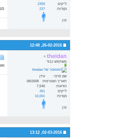
לייקים
2359
סבא
נקודות
237
מין:
12:48
26-02-2016,
theidan
משתמש כבוד
ואו
שם פרטי
עידן
תאריך הצטרפות
08/2008
הודעות
7,540
לייקים
261
נקודות
10,001
מין:
13:12
02-03-2016,