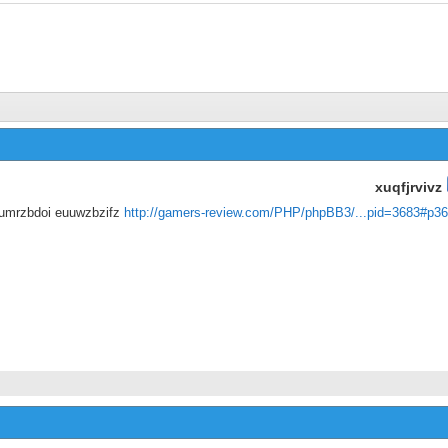
xuqfjrvivz
xumrzbdoi euuwzbzifz
http://gamers-review.com/PHP/phpBB3/...pid=3683#p3