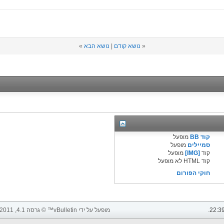
«
נושא קודם
|
נושא הבא
»
קוד BB
מופעל
סמיילים
מופעל
קוד
[IMG]
מופעל
קוד HTML לא מופעל
חוקי הפורום
22:3
.
מופעל על ידי vBulletin™ © גרסה 4.1, 2011 vBulletin Solutions, Inc. כל הזכויות שמורות.