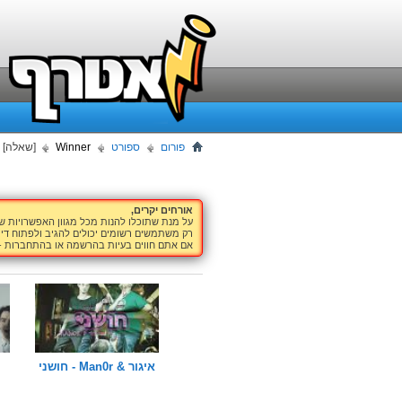
פורום
ספורט
Winner
[שאלה] xuqfjrvivz
אורחים יקרים,
על מנת שתוכלו להנות מכל מגוון האפשרויות 
רק משתמשים רשומים יכולים להגיב ולפתוח דיו
אם אתם חווים בעיות בהרשמה או בהתחברות -
איגור & Man0r - חושני