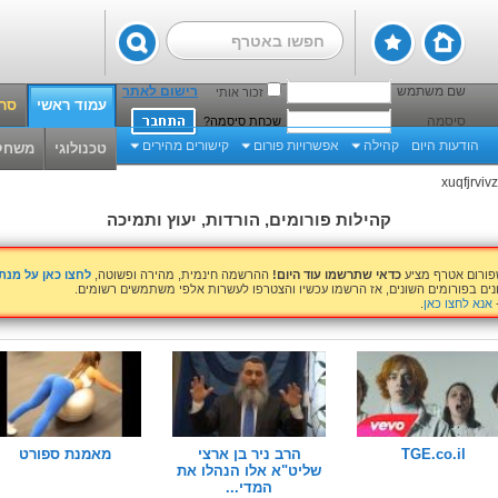
שם משתמש
רישום לאתר
זכור אותי
עמוד ראשי
סרט
סיסמה
שכחת סיסמה?
הודעות היום
קהילה
אפשרויות פורום
קישורים מהירים
טכנולוגי
משחק
קהילות פורומים, הורדות, יעוץ ותמיכה
שפורום אטרף מציע
כדאי שתרשמו עוד היום!
ההרשמה חינמית, מהירה ופשוטה,
לחצו כאן על מנ
נים בפורומים השונים, אז הרשמו עכשיו והצטרפו לעשרות אלפי משתמשים רשומים.
אנא לחצו כאן
.
TGE.co.il
הרב ניר בן ארצי
מאמנת ספורט
שליט"א אלו הנהלו את
המדי...