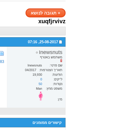
+
תגובה לנושא
xuqfjrvivz
07:16
25-08-2017,
Inewsnuts
משתמש באטרף
683
שם פרטי
Inewsnuts
תאריך הצטרפות
04/2017
הודעות
19,930
לייקים
0
נקודות
50
משפט מחץ
Man
מין:
קישורים ממומנים