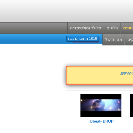
ונים
בלוגים
סלולר ומולטימדיה
1816 מחוברים כעת
ים
מה חדש?
ת להרשם
.
Obeat- DROP!