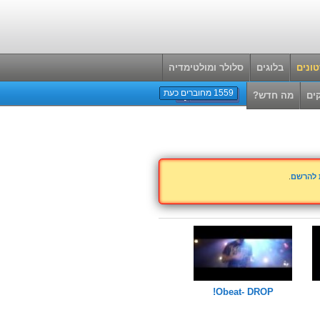
ונים
בלוגים
סלולר ומולטימדיה
1559 מחוברים כעת
ים
מה חדש?
ת להרשם
.
Obeat- DROP!