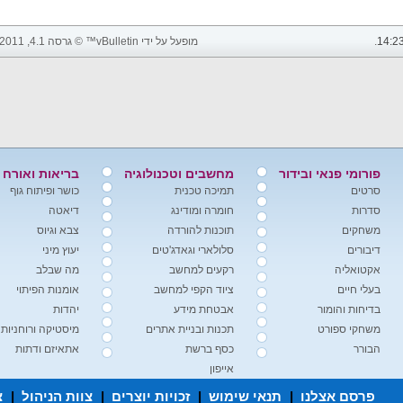
14:2
.
מופעל על ידי vBulletin™ © גרסה 4.1, 2011 vBulletin Solutions, Inc. כל הזכויות שמורות.
פורומי פנאי ובידור
מחשבים וטכנולוגיה
בריאות ואורח 
סרטים
תמיכה טכנית
כושר ופיתוח גוף
סדרות
חומרה ומודינג
דיאטה
משחקים
תוכנות להורדה
צבא וגיוס
דיבורים
סלולארי וגאדג'טים
יעוץ מיני
אקטואליה
רקעים למחשב
מה שבלב
בעלי חיים
ציוד הקפי למחשב
אומנות הפיתוי
בדיחות והומור
אבטחת מידע
יהדות
משחקי ספורט
תכנות ובניית אתרים
מיסטיקה ורוחניות
הבורר
כסף ברשת
אתאיזם ודתות
אייפון
פרסם אצלנו
|
תנאי שימוש
|
זכויות יוצרים
|
צוות הניהול
|
צ