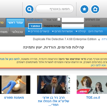
שם משתמש
רישום לאתר
זכור אותי
עמוד ראשי
סרט
סיסמה
שכחת סיסמה?
הודעות היום
קהילה
אפשרויות פורום
קישורים מהירים
טכנולוגי
משחק
רדה
Duplicate File Detective 7.4.68 Enterprise Edition
קהילות פורומים, הורדות, יעוץ ותמיכה
שפורום אטרף מציע
כדאי שתרשמו עוד היום!
ההרשמה חינמית, מהירה ופשוטה,
לחצו כאן על מנ
נים בפורומים השונים, אז הרשמו עכשיו והצטרפו לעשרות אלפי משתמשים רשומים.
אנא לחצו כאן
.
TGE.co.il
הרב ניר בן ארצי
מאמנת ספורט
שליט"א אלו הנהלו את
המדי...