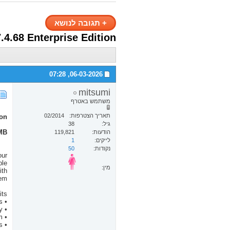
+
תגובה לנושא
7.4.68 Enterprise Edition
07:28
06-03-2026,
mitsumi
משתמש באטרף
תאריך הצטרפות
02/2014
ion
גיל
38
 MB
הודעות
119,821
לייקים
1
נקודות
50
our
ble
מין:
ith
em.
its
• Reclaim wasted local and network storage resources - archive or remove duplicate files
• Speed up backup processes by reducing storage allocation redundancy
• Gain visibility into what types of duplicates are consuming space and who owns them
• Eliminate time wasted performing virus scans on duplicate files