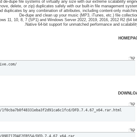
HOMEPA
קוד:
ive.com/
DOWNLO
קוד:
/1f0cba7b0f48331eba3f2d91ca6c1fcd/DFD.7.4.67_x64.rar.html
קוד:
/09D717DAF2FB554/DFD.7.4.67_x64.rar