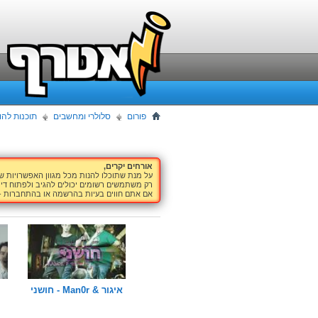
פורום
סלולרי ומחשבים
תוכנות להו
אורחים יקרים,
על מנת שתוכלו להנות מכל מגוון האפשרויות 
רק משתמשים רשומים יכולים להגיב ולפתוח דיו
אם אתם חווים בעיות בהרשמה או בהתחברות -
איגור & Man0r - חושני