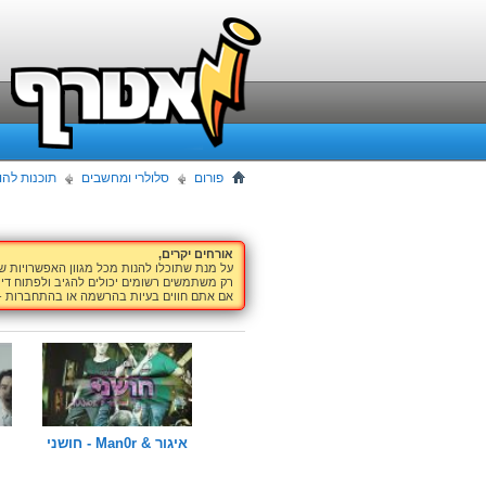
פורום
סלולרי ומחשבים
תוכנות להו
אורחים יקרים,
על מנת שתוכלו להנות מכל מגוון האפשרויות 
רק משתמשים רשומים יכולים להגיב ולפתוח דיו
אם אתם חווים בעיות בהרשמה או בהתחברות -
איגור & Man0r - חושני