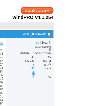
+
תגובה לנושא
windPRO v4.1.254
20:09
03-06-2026,
ddwa1
משתמש באטרף
026
תאריך הצטרפות
07/2014
4.1
גיל
48
er8#nextmail.ru-----
---
הודעות
527,331
.24
לייקים
3
6.1
נקודות
50
n64
n32
מין:
1.2
02
nux
n64
nux
2.0
n64
n64