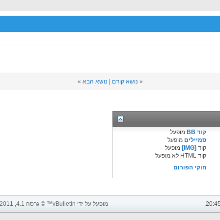
«
נושא קודם
|
נושא הבא
»
קוד BB
מופעל
סמיילים
מופעל
קוד
[IMG]
מופעל
קוד HTML לא מופעל
חוקי הפורום
20:4
.
מופעל על ידי vBulletin™ © גרסה 4.1, 2011 vBulletin Solutions, Inc. כל הזכויות שמורות.