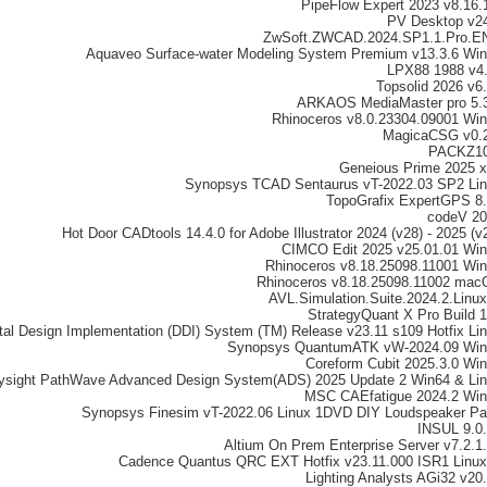
PipeFlow Expert 2023 v8.16.
PV Desktop v2
ZwSoft.ZWCAD.2024.SP1.1.Pro.E
Aquaveo Surface-water Modeling System Premium v13.3.6 Wi
LPX88 1988 v4
Topsolid 2026 v6
ARKAOS MediaMaster pro 5.
Rhinoceros v8.0.23304.09001 Wi
MagicaCSG v0.
PACKZ10
Geneious Prime 2025 
Synopsys TCAD Sentaurus vT-2022.03 SP2 Li
TopoGrafix ExpertGPS 8
codeV 2
Hot Door CADtools 14.4.0 for Adobe Illustrator 2024 (v28) - 2025 (v
CIMCO Edit 2025 v25.01.01 Wi
Rhinoceros v8.18.25098.11001 Wi
Rhinoceros v8.18.25098.11002 ma
AVL.Simulation.Suite.2024.2.Linu
StrategyQuant X Pro Build 
tal Design Implementation (DDI) System (TM) Release v23.11 s109 Hotfix Li
Synopsys QuantumATK vW-2024.09 Win
Coreform Cubit 2025.3.0 Wi
ysight PathWave Advanced Design System(ADS) 2025 Update 2 Win64 & Li
MSC CAEfatigue 2024.2 Wi
Synopsys Finesim vT-2022.06 Linux 1DVD DIY Loudspeaker P
INSUL 9.0
Altium On Prem Enterprise Server v7.2.1
Cadence Quantus QRC EXT Hotfix v23.11.000 ISR1 Linu
Lighting Analysts AGi32 v20