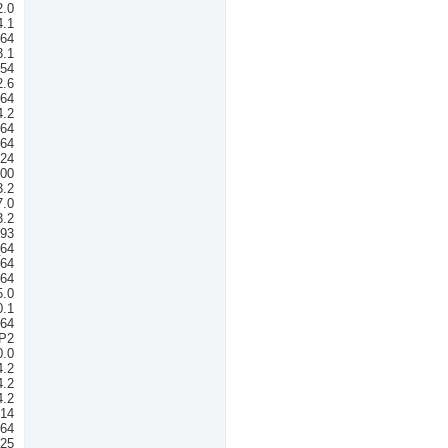
2.0
4.1
n64
3.1
854
2.6
c64
4.2
x64
x64
024
100
3.2
7.0
3.2
.93
_64
n64
n64
5.0
0.1
n64
SP2
0.0
4.2
4.2
4.2
v14
n64
025