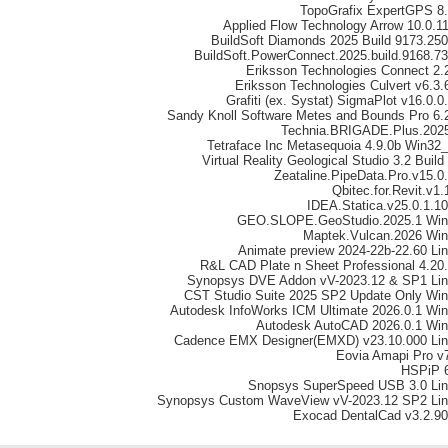
TopoGrafix ExpertGPS 8
Applied Flow Technology Arrow 10.0.1
BuildSoft Diamonds 2025 Build 9173.25
BuildSoft.PowerConnect.2025.build.9168.7
Eriksson Technologies Connect 2.
Eriksson Technologies Culvert v6.3.
Grafiti (ex. Systat) SigmaPlot v16.0.0
Sandy Knoll Software Metes and Bounds Pro 6.
Technia.BRIGADE.Plus.202
Tetraface Inc Metasequoia 4.9.0b Win32
Virtual Reality Geological Studio 3.2 Build
Zeataline.PipeData.Pro.v15.0
Qbitec.for.Revit.v1.
IDEA.Statica.v25.0.1.1
GEO.SLOPE.GeoStudio.2025.1 Win
Maptek.Vulcan.2026 Wi
Animate preview 2024-22b-22.60 Li
R&L CAD Plate n Sheet Professional 4.20
Synopsys DVE Addon vV-2023.12 & SP1 Li
CST Studio Suite 2025 SP2 Update Only Wi
Autodesk InfoWorks ICM Ultimate 2026.0.1 Wi
Autodesk AutoCAD 2026.0.1 Wi
Cadence EMX Designer(EMXD) v23.10.000 Li
Eovia Amapi Pro v
HSPiP 
Snopsys SuperSpeed USB 3.0 Li
Synopsys Custom WaveView vV-2023.12 SP2 Li
Exocad DentalCad v3.2.9