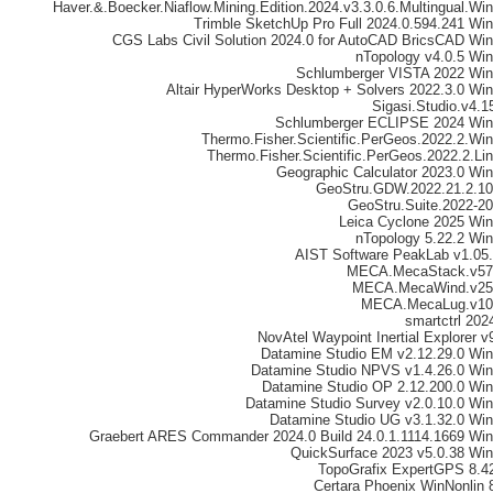
Haver.&.Boecker.Niaflow.Mining.Edition.2024.v3.3.0.6.Multingual.Wi
Trimble SketchUp Pro Full 2024.0.594.241 Wi
CGS Labs Civil Solution 2024.0 for AutoCAD BricsCAD Wi
nTopology v4.0.5 Wi
Schlumberger VISTA 2022 Wi
Altair HyperWorks Desktop + Solvers 2022.3.0 Wi
Sigasi.Studio.v4.1
Schlumberger ECLIPSE 2024 Wi
Thermo.Fisher.Scientific.PerGeos.2022.2.Wi
Thermo.Fisher.Scientific.PerGeos.2022.2.Li
Geographic Calculator 2023.0 Wi
GeoStru.GDW.2022.21.2.1
GeoStru.Suite.2022-2
Leica Cyclone 2025 Wi
nTopology 5.22.2 Wi
AIST Software PeakLab v1.05
MECA.MecaStack.v57
MECA.MecaWind.v25
MECA.MecaLug.v10
smartctrl 202
NovAtel Waypoint Inertial Explorer v
Datamine Studio EM v2.12.29.0 Wi
Datamine Studio NPVS v1.4.26.0 Wi
Datamine Studio OP 2.12.200.0 Wi
Datamine Studio Survey v2.0.10.0 Wi
Datamine Studio UG v3.1.32.0 Wi
Graebert ARES Commander 2024.0 Build 24.0.1.1114.1669 Wi
QuickSurface 2023 v5.0.38 Wi
TopoGrafix ExpertGPS 8.4
Certara Phoenix WinNonlin 