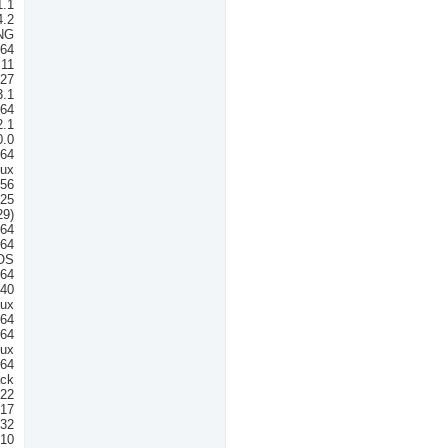
1.1
4.2
NG
n64
.11
.27
3.1
n64
2.1
.0
x64
nux
.56
025
29)
n64
n64
cOS
x64
140
nux
64
n64
nux
n64
ack
.22
.17
x32
.10