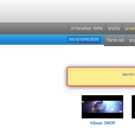
ונים
בלוגים
סלולר ומולטימדיה
2016 מחוברים כעת
ים
מה חדש?
ת להרשם
.
Obeat- DROP!