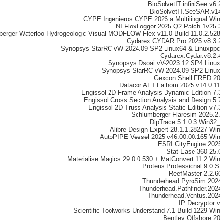
BioSolvetIT.infiniSee.v6.
BioSolvetIT.SeeSAR.v1
CYPE Ingenieros CYPE 2026.a Multilingual Wi
NI FlexLogger 2025 Q2 Patch 1v25.
erger Waterloo Hydrogeologic Visual MODFLOW Flex v11.0 Build 11.0.2.52
Cydarex.CYDAR.Pro.2025.v8.3.
Synopsys StarRC vW-2024.09 SP2 Linux64 & Linuxpp
Cydarex.Cydar.v8.2.
Synopsys Dsoai vV-2023.12 SP4 Linu
Synopsys StarRC vW-2024.09 SP2 Linu
Gexcon Shell FRED 2
Datacor.AFT.Fathom.2025.v14.0.1
Engissol 2D Frame Analysis Dynamic Edition 7.
Engissol Cross Section Analysis and Design 5.
Engissol 2D Truss Analysis Static Edition v7.
Schlumberger Flaresim 2025.2
DipTrace 5.1.0.3 Win32
Alibre Design Expert 28.1.1.28227 Wi
AutoPIPE Vessel 2025 v46.00.00.165 Wi
ESRI.CityEngine.202
Stat-Ease 360 25.
Materialise Magics 29.0.0.530 + MatConvert 11.2 Wi
Proteus Professional 9.0 
ReefMaster 2.2.6
Thunderhead.PyroSim.202
Thunderhead.Pathfinder.202
Thunderhead.Ventus.202
IP Decryptor 
Scientific Toolworks Understand 7.1 Build 1229 Wi
Bentley Offshore 2