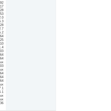
.92
117
028
353
2.0
6.3
.28
2.7
5.2
_64
 25
.10
1.4
003
64
n64
nux
.03
nux
n64
n64
n64
nux
7.1
6.1
nux
nux
036