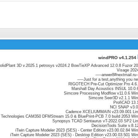
windPRO v4.1.254
SolidPlant 3D v.2025.1 petrosys v2024.2 BowTieXP Advanced 12.0.8 Fuzor 2
Visage 202
-----anw
Just for a test,anything you need--
RIGOTECH Pre-Cut Optimizer Pro 4.6
Marshall Day Acoustics INSUL 10.0.
Simcore Processing Modflow v11.0.6 Wi
Simcore Seer3D v2.1.1 Wi
ProfiCAD 13.
NCI SNAP v3.0
Cadence XCELIUMMAIN v23.09.001 Li
Technologies CAM350 DFMStream 15.0 & BluePrint-PCB 7.0 build 2053 Wi
Synopsys TCAD Sentaurus vT-2022.03 SP2 Li
DecisionTools Suite v.8.1
iTwin Capture Modeler 2023 (SES) - Center Edition v23.00.02.84 Wi
iTwin Capture Modeler 2023 (SES) - Desktop Edition v23.00.03.501 Wi