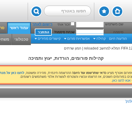
שם משתמש
רישום לאתר
זכור אותי
עמוד ראשי
סרט
סיסמה
שכחת סיסמה?
הודעות היום
קהילה
אפשרויות פורום
קישורים מהירים
טכנולוגי
משחק
קהילות פורומים, הורדות, יעוץ ותמיכה
שפורום אטרף מציע
כדאי שתרשמו עוד היום!
ההרשמה חינמית, מהירה ופשוטה,
לחצו כאן על מנ
נים בפורומים השונים, אז הרשמו עכשיו והצטרפו לעשרות אלפי משתמשים רשומים.
אנא לחצו כאן
.