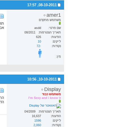
17:57
08-10-2011,
amer1
משתמש מתקדם
תוד
אם את
שם פרטי
asdd
תאריך הצטרפות
08/2011
הודעות
626
לייקים
10
נקודות
-72
מין:
10:56
10-10-2011,
Display
משתמש כבוד
התא
I'm Sexy and i know it
הדבר ה
תאריך הצטרפות
04/2009
הודעות
16,637
לייקים
1596
נקודות
2,060