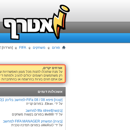
פורום
משחקים
FIFA
[הורדה] FIFA 12 המלא למחשב reloaded | המון שרתים
אורחים יקרים,
על מנת שתוכלו להנות מכל מגוון האפשרויות 
רק משתמשים רשומים יכולים להגיב ולפתוח דיו
אם אתם חווים בעיות בהרשמה או בהתחברות -
אשכולות דומים
[קונה] פיפא 08 / FiFa 08-למחשב בלינק 1|50נק'
על ידי .Eliran. בפורום קנייה
[בקשה]fifa street למחשב
על ידי life888 בפורום בקשות משחקים
[בעיה] המשחק FIFA MANAGER למחשב
על ידי oMeRsO בפורום תמיכה טכנית