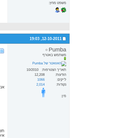
משפט מחץ
19:03
12-10-2011,
Pumba
משתמש באטרף
תאריך הצטרפות
10/2010
הודעות
12,208
לייקים
1066
נקודות
2,014
אני
מין:
תשמ
איכו