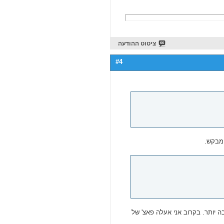
ציטוט ההודעה
#4
 מבקש.
ה יותר. בקרוב אני אעלה פאצ' של