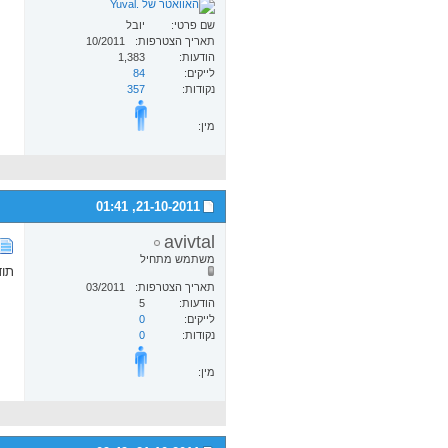
שם פרטי
יובל
תאריך הצטרפות
10/2011
הודעות
1,383
לייקים
84
נקודות
357
מין:
01:41
21-10-2011,
avivtal
משתמש מתחיל
תוד
תאריך הצטרפות
03/2011
הודעות
5
לייקים
0
נקודות
0
מין: