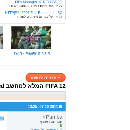
FIFA.Manager.07-RELOADED
על ידי IdaN.RoX בפורום משחקים להורדה
HTTP|Fifa 2007 Full, Reloaded - ISO
על ידי יעל בפורום משחקים להורדה
איגור & Man0r - חושני
+
תגובה לנושא
FIFA 12 המלא למחשב reloaded | המון שרתים
13:25
07-10-2011,
Pumba
משתמש באטרף