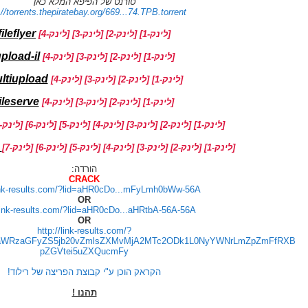
טורנט של הפיפא המלא כאן
://torrents.thepiratebay.org/669...74.TPB.torrent
fileflyer
[לינק-1]
[לינק-2]
[לינק-3]
[לינק-4]
pload-il
[לינק-1]
[לינק-2]
[לינק-3]
[לינק-4]
ltiupload
[לינק-1]
[לינק-2]
[לינק-3]
[לינק-4]
ileserve
[לינק-1]
[לינק-2]
[לינק-3]
[לינק-4]
[לינק-1]
[לינק-2]
[לינק-3]
[לינק-4]
[לינק-5]
[לינק-6]
[לינק-7]
aupload
[לינק-1]
[לינק-2]
[לינק-3]
[לינק-4]
[לינק-5]
[לינק-6]
[לינק-7]
הורדה:
CRACK
link-results.com/?lid=aHR0cDo...mFyLmh0bWw-56A
OR
/link-results.com/?lid=aHR0cDo...aHRtbA-56A-56A
OR
http://link-results.com/?
waWRzaGFyZS5jb20vZmlsZXMvMjA2MTc2ODk1L0NyYWNrLmZpZmFfRXB
pZGVtei5uZXQucmFy
הקראק הוכן ע"י קבוצת הפריצה של רילוד!
תהנו !