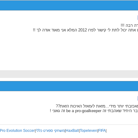
ה רבה !!!
ה יכול לתת לי קישור לפרו 2012 המלא אני מאוד אודה לך !!
כזבתי יותר מידי...מזאת לעזאזל האיכות הזאת??
יחיד שאהבתי זה be a pro-goalkeeper זה גאוני !
|
FIFA
|
Topeleven
|
HaxBall
|
משחקי ספורט כללי
|
Pro Evolution Soccer