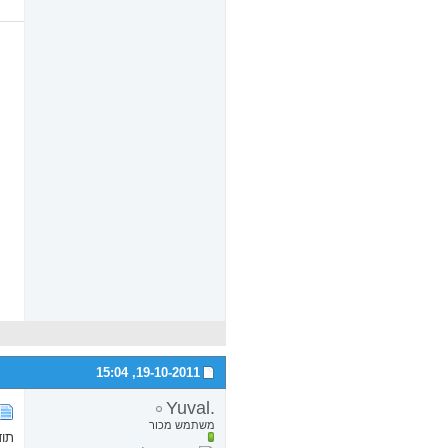
15:04
19-10-2011,
.Yuval
משתמש מכור
תוד