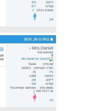
לייקים
353
נקודות
877
פוסטים בבלוג
2
מין:
18:51
26-11-2011,
Mrs.Daniel
משתמש מכור
שבו
שבו
שם פרטי
Daniel
תאריך הצטרפות
10/2011
גיל
31
הודעות
1,693
לייקים
248
נקודות
100
משפט מחץ
כשהחושך משתלט עליי
אני רץ אל האור (;
מין: