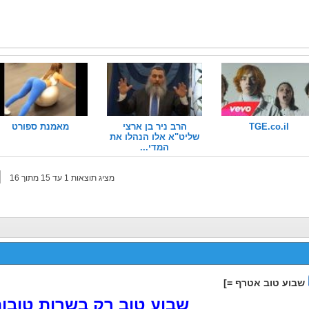
TGE.co.il
הרב ניר בן ארצי
מאמנת ספורט
שליט"א אלו הנהלו את
המדי...
מציג תוצאות 1 עד 15 מתוך 16
שבוע טוב אטרף =]
שבוע טוב רק בשרות טובות