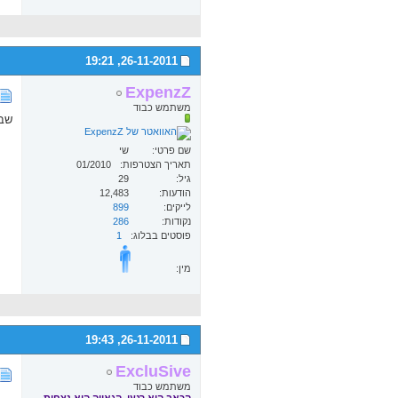
19:21
26-11-2011,
ExpenzZ
משתמש כבוד
שבו
שם פרטי
שי
תאריך הצטרפות
01/2010
גיל
29
הודעות
12,483
לייקים
899
נקודות
286
פוסטים בבלוג
1
מין:
19:43
26-11-2011,
ExcluSive
משתמש כבוד
הכאב הוא רגעי, הגאווה היא נצחית