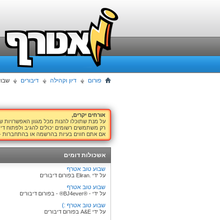
פורום
דיון וקהילה
דיבורים
שבוע
אורחים יקרים,
על מנת שתוכלו להנות מכל מגוון האפשרויות 
רק משתמשים רשומים יכולים להגיב ולפתוח דיו
אם אתם חווים בעיות בהרשמה או בהתחברות -
אשכולות דומים
שבוע טוב אטרף
על ידי .Eliran בפורום דיבורים
שבוע טוב אטרף
על ידי - ®BJ4ever® - בפורום דיבורים
שבוע טוב אטרף :)
על ידי A&E בפורום דיבורים