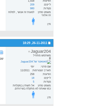
הודעות
1,558
לייקים
209
נקודות
980
משפט מחץ
לטעות זה אנושי , לסלוח
זה אלוהי
מין:
18:29
26-11-2011,
Jaguar204
משתמש מתחיל
שבו
שם פרטי
יוסי
תאריך הצטרפות
11/2011
הודעות
258
לייקים
18
נקודות
5
משפט מחץ
אל תשתין במקלחת
כמו שאתה לא מתקלח בשירותים.
מין: