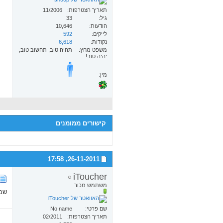
תאריך הצטרפות
11/2006
גיל
33
הודעות
10,646
לייקים
592
נקודות
6,618
משפט מחץ
תהיה טוב, תחשוב טוב,
יהיה טוב!
מין:
קישורים ממומנים
17:58
26-11-2011,
iToucher
משתמש מכור
שבו
שם פרטי
No name
תאריך הצטרפות
02/2011