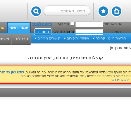
שם משתמש
רישום לאתר
זכור אותי
עמוד ראשי
סרט
סיסמה
שכחת סיסמה?
הודעות היום
קהילה
אפשרויות פורום
קישורים מהירים
טכנולוגי
משחק
 טוב אטרף =]
קהילות פורומים, הורדות, יעוץ ותמיכה
שפורום אטרף מציע
כדאי שתרשמו עוד היום!
ההרשמה חינמית, מהירה ופשוטה,
לחצו כאן על מנ
נים בפורומים השונים, אז הרשמו עכשיו והצטרפו לעשרות אלפי משתמשים רשומים.
אנא לחצו כאן
.