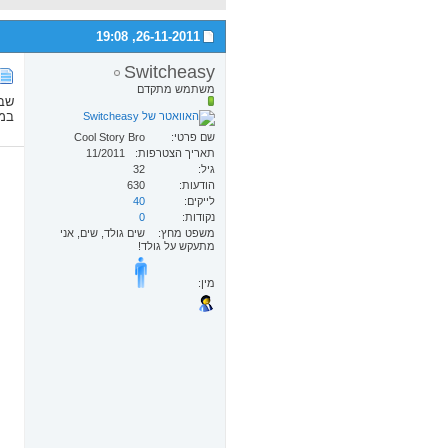
19:08
26-11-2011,
Switcheasy
משתמש מתקדם
שבו
במי
שם פרטי
Cool Story Bro
תאריך הצטרפות
11/2011
גיל
32
הודעות
630
לייקים
40
נקודות
0
משפט מחץ
שים גולד, שים, אני
מתעקש על גולד!
מין: