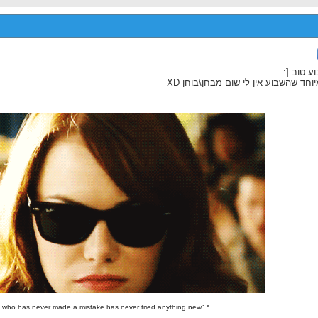
ע טוב [:
וחד שהשבוע אין לי שום מבחן\בוחן XD
* "Anyone who has never made a mistake has never tried anything new." *