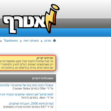
פורום
משחקי רשת
Topeleven
אורחים יקרים,
על מנת שתוכלו להנות מכל מגוון האפשרויות 
רק משתמשים רשומים יכולים להגיב ולפתוח דיו
אם אתם חווים בעיות בהרשמה או בהתחברות -
אשכולות דומים
אשכול ניקים icq msn של שחקנים+ קלאנים
על ידי Offer בפורום Counter Strike
לופא קדוש:"אם החומר שחקנים הנוכחי אין ל
על ידי -Alon- בפורום כדורגל
[עזרה] פיפא 2006, העברות שחקנים.
על ידי RX7 בפורום תמיכה טכנית במשחקים