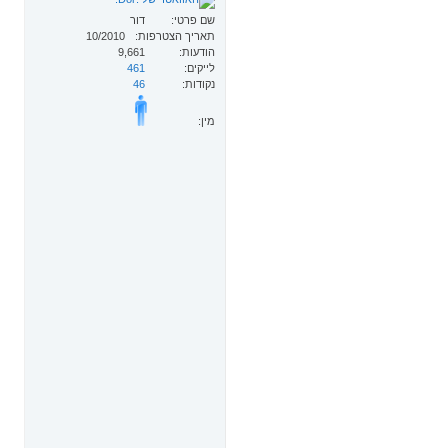
שם פרטי
דור
תאריך הצטרפות
10/2010
הודעות
9,661
לייקים
461
נקודות
46
מין: