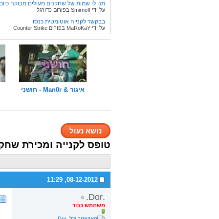
תנו לי שמות של שחקנים מעולים מבוקה כיום
על ידי Smirnoff בפורום כדורגל
בבקשר לקנייה אוטומטית כנסו
על ידי MaRoKaY בפורום Counter Strike
איגור & Man0r - חושני
נושא נעול
טופס לקנייה ומכירת שחק
11:29
08-12-2012,
.Dor.
משתמש כבוד