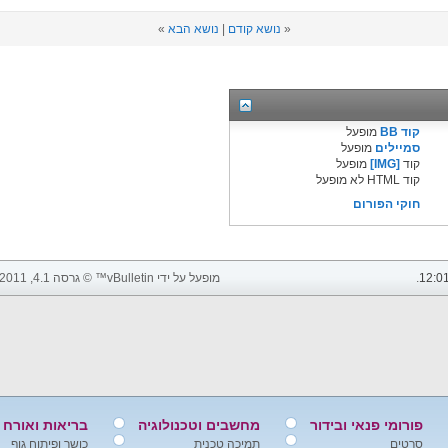
«
נושא קודם
|
נושא הבא
»
קוד BB
מופעל
סמיילים
מופעל
קוד
[IMG]
מופעל
קוד HTML לא מופעל
חוקי הפורום
12:0
.
מופעל על ידי vBulletin™ © גרסה 4.1, 2011 vBulletin Solutions, Inc. כל הזכויות שמורות.
פורומי פנאי ובידור
מחשבים וטכנולוגיה
בריאות ואורח 
סרטים
תמיכה טכנית
כושר ופיתוח גוף