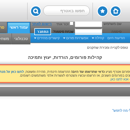
שם משתמש
רישום לאתר
זכור אותי
עמוד ראשי
סרט
סיסמה
שכחת סיסמה?
הודעות היום
קהילה
אפשרויות פורום
קישורים מהירים
טכנולוגי
משחק
טופס לקנייה ומכירת שחקנים
קהילות פורומים, הורדות, יעוץ ותמיכה
שפורום אטרף מציע
כדאי שתרשמו עוד היום!
ההרשמה חינמית, מהירה ופשוטה,
לחצו כאן על מנ
נים בפורומים השונים, אז הרשמו עכשיו והצטרפו לעשרות אלפי משתמשים רשומים.
אנא לחצו כאן
.
י מה לחפש"