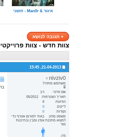
איגור & Man0r - חושני
+
תגובה לנושא
צוות חדש - צוות פרוייקטים!
15:45
21-04-2013,
nivziv0
משתמש מתחיל
בה
שם פרטי
ניב
תאריך הצטרפות
05/2012
הודעות
8
לייקים
0
נקודות
0
משפט מחץ
באתי לפורום אטרף כדי
למצוא מתכנת אמין ומבין ובתיכנות
מוד
מין: