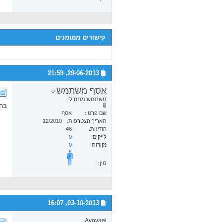
קישורים ממומנים
21:59
29-06-2013,
אסף משתמש
משתמש מתחיל
בה
שם פרטי
אסף
תאריך הצטרפות
12/2010
הודעות
46
לייקים
0
נקודות
0
מין:
16:07
03-10-2013,
Avovael