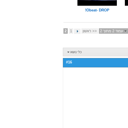
Obeat- DROP!
עמוד 2 מתוך 2
<< ראשון
1
2
כלי נושא
#16