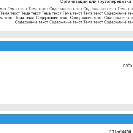
Организация для грузоперевозки
кст Тема текст Тема текст Содержание текст Содержание текст Тема те
Тема текст Тема текст Тема текст Тема текст Тема текст Содержание те
ма текст Тема текст Содержание текст Содержание текст Содержание те
Содержание текст Содержание текст Тема текст Содержание те
צלחה
 jgfl4499