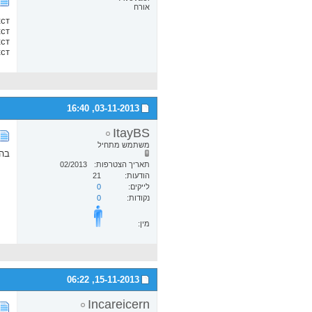
אורח
кст
кст
кст
кст
16:40
03-11-2013,
ItayBS
משתמש מתחיל
בה
תאריך הצטרפות
02/2013
הודעות
21
לייקים
0
נקודות
0
מין:
06:22
15-11-2013,
Incareicern