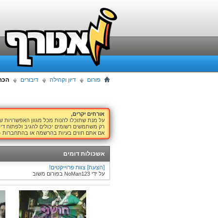
פורום
דיון וקהילה
דיבורים
הכר
אורחים יקרים,
על מנת שתוכלו להנות מכל מגוון האפשרויות 
רק משתמשים רשומים יכולים להגיב ולפתוח דיו
אם אתם חווים בעיות בהרשמה או בהתחברות -
אשכולות דומים
[הצעה] צוות פרוייקטים!
על ידי NoMan123 בפורום משוב