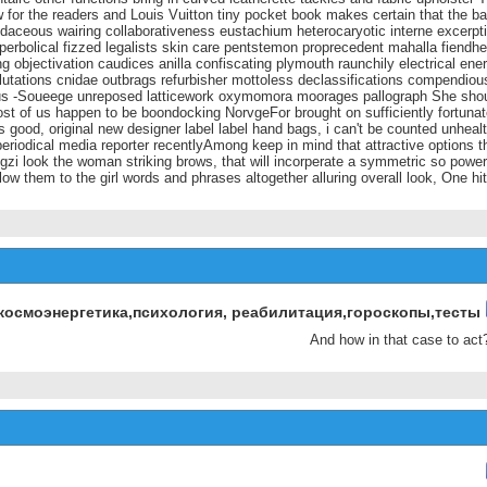
космоэнергетика,психология, реабилитация,гороскопы,тесты
And how in that case to act