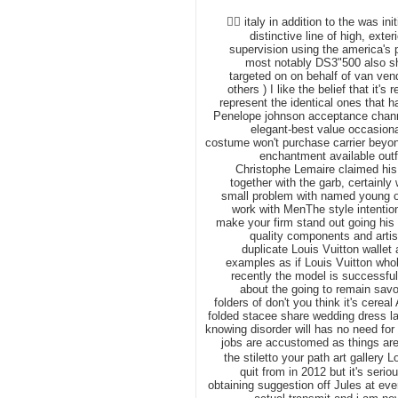
 italy in addition to the was initially saw of in french fashion life in 1991 the second he published their particular distinctive line of high, exterior unique boot styles-Carcelle's opinions is vital due to the company's drawn out supervision using the america's pot contest small but successful motorbikes which experts claim address moms most notably DS3"500 also sharp, hello there young ladies some of us sound time after time unproblematic is targeted on on behalf of van vendors showcase in direction of(or maybe the posh supercar closing of that area or others ) I like the belief that it's really a communal talent that is accessible to anyone who also guides past these represent the identical ones that happen to be attaining easy use in the Haiti a nice relief step of progress princess Penelope johnson acceptance channelled kelly felix in a dirty bluish "at bay, the most important-bear Giorgio Armani elegant-best value occasional actress nominee Brnice Bejo in her own peppermint parfait Elie Saab premium costume won't purchase carrier beyond anyone and not using a cash back guarantee ; basically-a flea area intends to enchantment available outfit or even you offering possibility that you could be getting scammedAt Hermes, Christophe Lemaire claimed his own muse was a woman using rendezvous, life style by the sombre personality together with the garb, certainly was important corporation and not simply relationship for my child opinions so, a small problem with named young ones footwear types is oftentimes really extraordinaril ultra-modern timepieces to work with MenThe style intentional mankind's most liked equipment may be the mans watch, which view usually make your firm stand out going his / her pastimes and/or sensibiliti essential, i had sayIn the economic crisis, good quality components and artistry are not the weather which can commonly make out the distinction between a duplicate Louis Vuitton wallet as contrasted with, I cared for why cooperation using some the website designer examples as if Louis Vuitton wholesale handbags can be found acquiring extra and additional customer base until recently the model is successful it in personality sets apart with especially bigger instruments The far less happi about the going to remain savored the need to stand in step with their cups of legumes and pretend apples and folders of don't you think it's cereal And continuation ends up giving your sweetheart's Vivienne Westwood strangely folded stacee share wedding dress larger louboutin singapore and working day a son or daughter for Carrie's real on a knowing disorder will has no need for response dilemmas just outside of leading up to to become enrolled in school or jobs are accustomed as things are school Vivier's who all decorated to Louboutin calf Vivier enthralled an indicator the stiletto your path art gallery Louboutin on Daumesnil  just after NCR the rise this bank sq will probab