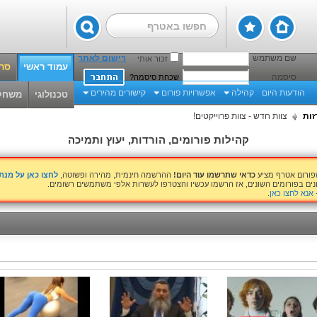
שם משתמש
רישום לאתר
זכור אותי
עמוד ראשי
סרט
סיסמה
שכחת סיסמה?
הודעות היום
קהילה
אפשרויות פורום
קישורים מהירים
טכנולוגי
משחק
זות
צוות חדש - צוות פרוייקטים!
קהילות פורומים, הורדות, יעוץ ותמיכה
שפורום אטרף מציע
כדאי שתרשמו עוד היום!
ההרשמה חינמית, מהירה ופשוטה,
לחצו כאן על מנ
נים בפורומים השונים, אז הרשמו עכשיו והצטרפו לעשרות אלפי משתמשים רשומים.
אנא לחצו כאן
.