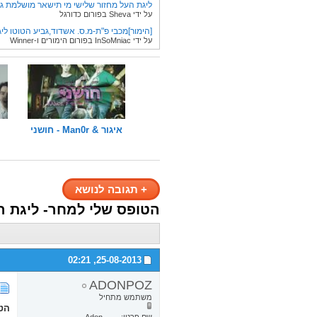
ליגת העל מחזור שלישי מי תישאר מושלמת גם
על ידי Sheva בפורום כדורגל
[הימור]מכבי פ"ת-מ.ס. אשדוד,גביע הטוטו ליג
על ידי InSoMniac בפורום הימורים ו-Winner
איגור & Man0r - חושני
+
תגובה לנושא
הטופס שלי למחר- ליגת 
02:21
25-08-2013,
ADONPOZ
משתמש מתחיל
הט