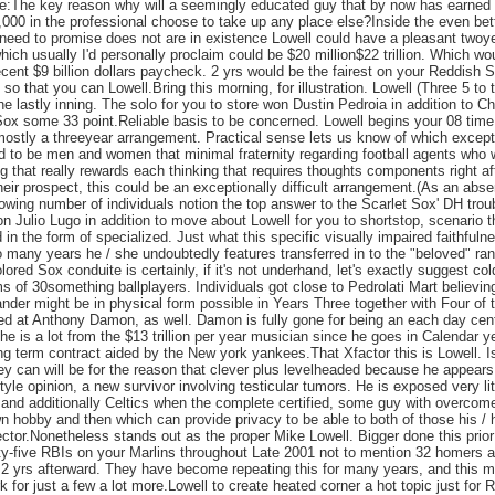
ce:The key reason why will a seemingly educated guy that by now has earned
000 in the professional choose to take up any place else?Inside the even bet
eed to promise does not are in existence Lowell could have a pleasant twoy
hich usually I'd personally proclaim could be $20 million$22 trillion. Which wo
ecent $9 billion dollars paycheck. 2 yrs would be the fairest on your Reddish 
so that you can Lowell.Bring this morning, for illustration. Lowell (Three 5 to 
the lastly inning. The solo for you to store won Dustin Pedroia in addition to Ch
e Sox some 33 point.Reliable basis to be concerned. Lowell begins your 08 time
s mostly a threeyear arrangement. Practical sense lets us know of which except
d to be men and women that minimal fraternity regarding football agents who w
 that really rewards each thinking that requires thoughts components right af
eir prospect, this could be an exceptionally difficult arrangement.(As an abse
rowing number of individuals notion the top answer to the Scarlet Sox' DH trou
on Julio Lugo in addition to move about Lowell for you to shortstop, scenario t
 in the form of specialized. Just what this specific visually impaired faithfuln
wo many years he / she undoubtedly features transferred in to the "beloved" ra
ored Sox conduite is certainly, if it's not underhand, let's exactly suggest col
ms of 30something ballplayers. Individuals got close to Pedrolati Mart believing
thander might be in physical form possible in Years Three together with Four of 
ed at Anthony Damon, as well. Damon is fully gone for being an each day cen
he is a lot from the $13 trillion per year musician since he goes in Calendar y
g term contract aided by the New york yankees.That Xfactor this is Lowell. Is
hey can will be for the reason that clever plus levelheaded because he appears
tyle opinion, a new survivor involving testicular tumors. He is exposed very lit
 and additionally Celtics when the complete certified, some guy with overcom
wn hobby and then which can provide privacy to be able to both of those his / 
or.Nonetheless stands out as the proper Mike Lowell. Bigger done this prior
-five RBIs on your Marlins throughout Late 2001 not to mention 32 homers 
s 2 yrs afterward. They have become repeating this for many years, and this 
 for just a few a lot more.Lowell to create heated corner a hot topic just for 