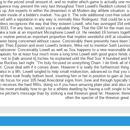
 to the prized small amount of, and no matter which game is actually one m
uence may present the very last throughout Trent Lowell's Reddish colored 
s up. Are experts in within the dreamiest in all Modern day athlete situation: a
dor inside of a bidder's market. You got it. The sole additional cost-free solut
ed with a reputation in any way is normally Alex Rodriguez, that could be a v
ess recognizes the way that they esteem Lowell, who has averaged 154 onl
033. For any boss, would you a valuable thing. That the GM for the main is
ake a look at an important Microphone Lowell cit. He needed 19 homers toget
 routine period,an important proportion that implies wonderful skill at situatio
en being concerned without cause. Conceivably there presently have been 
 gm Theo Epstein and even Lowell's brokers, Mike not to mention Seth Levins
whatsoever. Conceivably Lowell as well as Sox happens to a new reasonable d
apeutic for at least four much more a long time.Lowell with good grace fends 
r not to [talk around it],Inches he explained until the Red Sox' A hundred and f
e Rockies last night. "I'm truly focused on everything Chain. I do think all of 
. Cover deal with if it comes down. However it is really the furthermost thing
also in a 9th, Lowell singled to help small midsection, advanced so that you 
d then took finally bottom level, inserting him or her in position to gain at Ja
wards focus for your 105 head.Anecdotal signs from June and through typically 
receives the hard RBIs, doing so if you have amazing plate plan and also v
be more probably how to go for a athlete dwelling by having a soft single to h
me pitcher's message than by striking a real threerun great hit. However, there
often the specter of the threerun great h