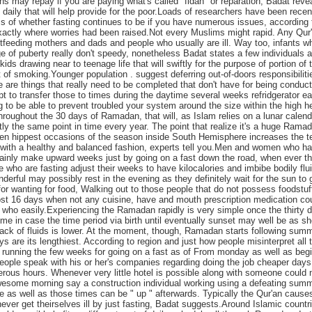
ns may repay if you are paying what's called "fidah" or reparation, Badat reve
daily that will help provide for the poor.Loads of researchers have been recen
s of whether fasting continues to be if you have numerous issues, according 
 exactly where worries had been raised.Not every Muslims might rapid. Any Qur
feeding mothers and dads and people who usually are ill. Way too, infants w
ge of puberty really don't speedy, nonetheless Badat states a few individuals 
ids drawing near to teenage life that will swiftly for the purpose of portion of 
of smoking.Younger population . suggest deferring out-of-doors responsibiliti
 are things that really need to be completed that don't have for being conduc
t to transfer those to times during the daytime several weeks refridgerator ea
g to be able to prevent troubled your system around the size within the high h
throughout the 30 days of Ramadan, that will, as Islam relies on a lunar calend
tly the same point in time every year. The point that realize it's a huge Rama
hen hippest occasions of the season inside South Hemisphere increases the t
d with a healthy and balanced fashion, experts tell you.Men and women who h
ainly make upward weeks just by going on a fast down the road, when ever th
 who are fasting adjust their weeks to have kilocalories and imbibe bodily flu
erful may possibly rest in the evening as they definitely wait for the sun to 
or wanting for food, Walking out to those people that do not possess foodstuf
ost 16 days when not any cuisine, have and mouth prescription medication co
 who easily.Experiencing the Ramadan rapidly is very simple once the thirty 
time in case the time period via birth until eventually sunset may well be as sh
lack of fluids is lower. At the moment, though, Ramadan starts following sum
s are its lengthiest. According to region and just how people misinterpret all 
running the few weeks for going on a fast as of From monday as well as beg
le speak with his or her's companies regarding doing the job cheaper days
erous hours. Whenever very little hotel is possible along with someone could 
awesome morning say a construction individual working using a defeating sum
e as well as those times can be " up " afterwards. Typically the Qur'an causes
ever get theirselves ill by just fasting, Badat suggests.Around Islamic countr