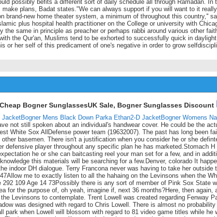
uld possibly befits a different sort of daily schedule all through Ramadan. In 
make plans, Badat states."We can always support if you will want to it really
son brand-new home theater system, a minimum of throughout this country,'' s
lamic plus hospital health practitioner on the College or university with Chica
ely the same in principle as preacher or perhaps rabbi around various other fait
with the Qur'an, Muslims tend to be exhorted to successfully quick in daylight
is or her self of this predicament of one's negative in order to grow selfdiscipli
Cheap Bogner SunglassesUK Sale, Bogner Sunglasses Discount
 Jacket
Bogner Mens Black Down Parka Ethan2-D Jacket
Bogner Womens Na
e not still spoken about an individual's handwear cover. He could be the act
est White Sox AllDefense power team (19632007). The past has long been fai
 other basemen. There isn't a justification when you consider he or she defint
ber defensive player throughout any specific plan he has marketed.Stomach H
xpectation he or she can baitcasting reel your man set for a few, and in addit
knowledge this materials will be searching for a few.Denver, colorado It happ
the indoor DH dialogue. Terry Francona never was having to take her outside 
 47Allow me to exactly listen to all the hahaing on the Levinsons when the Wh
e 292 109 Age 14 73Possibly there is any sort of member of Pink Sox State 
ea for the purpose of, oh yeah, imagine if, next 36 months?Here, then again, 
 the Levinsons to contemplate. Trent Lowell was created regarding Fenway P
ow was designed with regard to Chris Lowell. There is almost no probability 
l park when Lowell will blossom with regard to 81 video game titles while he w