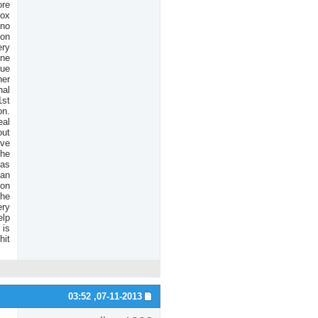
ore
Sox
 no
ion
ery
ine
sue
her
nal
1st
on.
eal
out
ive
the
 as
can
son
the
ery
elp
 is
it.
03:52
07-11-2013,