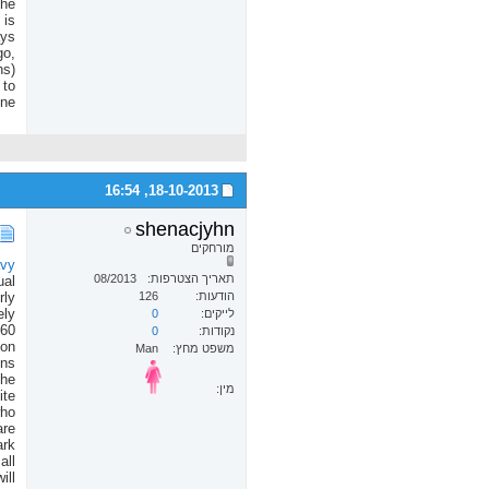
the
 is
ays
go,
hs)
 to
ne.
16:54
18-10-2013,
shenacjyhn
מורחקים
vy
תאריך הצטרפות
08/2013
ual
הודעות
126
rly
ely
לייקים
0
 60
נקודות
0
ion
משפט מחץ
Man
ens
the
מין:
ite
who
are
ark
all
ill