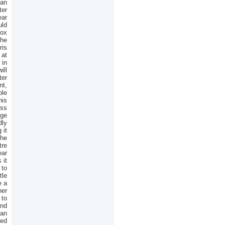
 an
ter
ear
uld
Sox
the
ris
 at
 in
ill
ter
nt,
ble
his
ess
nge
dly
 it
the
tre
ear
 it
 to
tle
e a
her
 to
and
man
Red