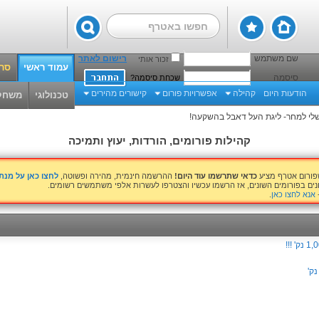
שם משתמש
רישום לאתר
זכור אותי
עמוד ראשי
סרט
סיסמה
שכחת סיסמה?
הודעות היום
קהילה
אפשרויות פורום
קישורים מהירים
טכנולוגי
משחק
לי למחר- ליגת העל דאבל בהשקעה!
קהילות פורומים, הורדות, יעוץ ותמיכה
שפורום אטרף מציע
כדאי שתרשמו עוד היום!
ההרשמה חינמית, מהירה ופשוטה,
לחצו כאן על מנ
נים בפורומים השונים, אז הרשמו עכשיו והצטרפו לעשרות אלפי משתמשים רשומים.
אנא לחצו כאן
.