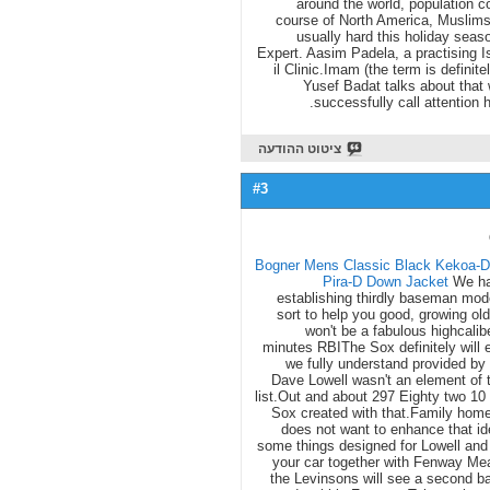
around the world, population co
course of North America, Muslims 
usually hard this holiday sea
Expert. Aasim Padela, a practising Is
il Clinic.Imam (the term is definit
Yusef Badat talks about that 
successfully call attention h
ציטוט ההודעה
#3
Bogner Mens Classic Black Kekoa-D
Pira-D Down Jacket
We hav
establishing thirdly baseman mod
sort to help you good, growing old
won't be a fabulous highcali
minutes RBIThe Sox definitely will e
we fully understand provided by 
Dave Lowell wasn't an element of 
list.Out and about 297 Eighty two 10
Sox created with that.Family hom
does not want to enhance that id
some things designed for Lowell and
your car together with Fenway Mead
the Levinsons will see a second bal