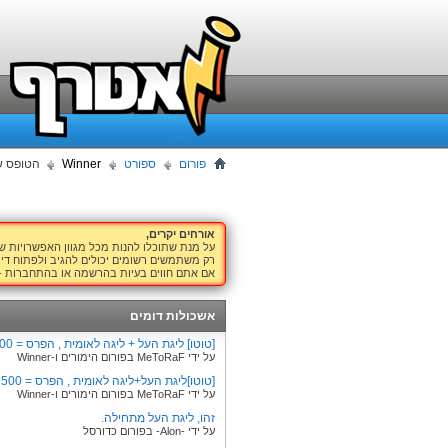
פורום
ספורט
Winner
הטופס ש
אורחים יקרים,
על מנת שתוכלו להנות מכל מגוון האפשרויות 
רק משתמשים רשומים יכולים להגיב ולפתוח דיו
אם אתם חווים בעיות בהרשמה או בהתחברות -
אשכולות דומים
[טוטו] ליגת העל + ליגה לאומית , הפרס = 1,000 נק' !!!
על ידי MeToRaF בפורום הימורים ו-Winner
[טוטו]ליגת העל+ליגה לאומית , הפרס = 500 נק'
על ידי MeToRaF בפורום הימורים ו-Winner
זהו, ליגת העל מתחילה.
על ידי -Alon- בפורום כדורסל