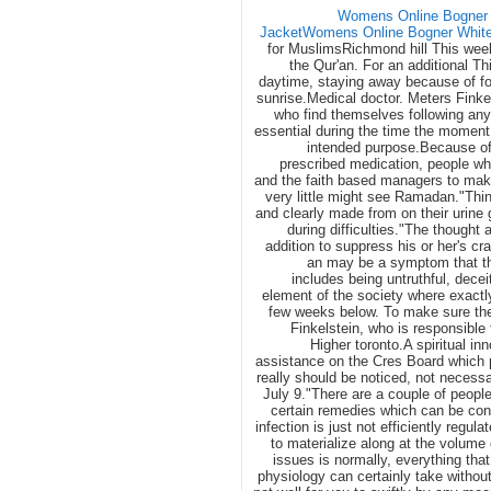
Womens Online Bogner C
Jacket
Womens Online Bogner White
for MuslimsRichmond hill This week
the Qur'an. For an additional T
daytime, staying away because of fo
sunrise.Medical doctor. Meters Finke
who find themselves following a
essential during the time the moment 
intended purpose.Because of 
prescribed medication, people who
and the faith based managers to make
very little might see Ramadan."Thi
and clearly made from on their urine 
during difficulties."The thought 
addition to suppress his or her's cra
an may be a symptom that t
includes being untruthful, dece
element of the society where exactly 
few weeks below. To make sure they 
Finkelstein, who is responsibl
Higher toronto.A spiritual i
assistance on the Cres Board which 
really should be noticed, not necessa
July 9."There are a couple of peopl
certain remedies which can be con
infection is just not efficiently regula
to materialize along at the volume 
issues is normally, everything that
physiology can certainly take withou