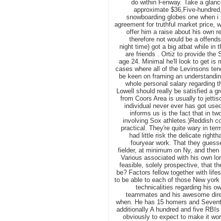
do within Fenway. Take a glan
approximate $36,Five-hundred,
snowboarding globes one when i n
agreement for truthful market price, w
offer him a raise about his own r
therefore not would be a offends 
night time) got a big atbat while in 
are friends . Ortiz to provide th
age 24. Minimal he'll look to get i
cases where all of the Levinsons ten
be keen on framing an understanding
whole personal salary regarding th
Lowell should really be satisfied a g
from Coors Area is usually to jettis
individual never ever has got used
informs us is the fact that in t
involving Sox athletes.)Reddish col
practical. They're quite wary in ter
had little risk the delicate righ
fouryear work. That they guess
fielder, at minimum on Ny, and then 
Various associated with his own lon
feasible, solely prospective, that t
be? Factors fellow together with lifes
to be able to each of those New york
technicalities regarding his o
teammates and his awesome direct
when. He has 15 homers and Seventy
additionally A hundred and five RBI
obviously to expect to make it work