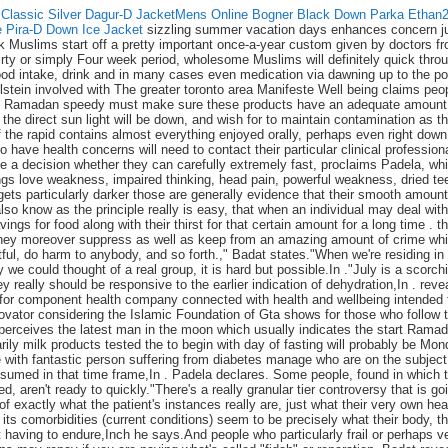
lassic Silver Dagur-D Jacket
Mens Online Bogner Black Down Parka Ethan
 Pira-D Down Ice Jacket
sizzling summer vacation days enhances concern j
 Muslims start off a pretty important once-a-year custom given by doctors f
hirty or simply Four week period, wholesome Muslims will definitely quick thro
od intake, drink and in many cases even medication via dawning up to the po
lstein involved with The greater toronto area Manifeste Well being claims peo
ny Ramadan speedy must make sure these products have an adequate amount
the direct sun light will be down, and wish for to maintain contamination as th
the rapid contains almost everything enjoyed orally, perhaps even right down
 have health concerns will need to contact their particular clinical profession
 a decision whether they can carefully extremely fast, proclaims Padela, wh
ngs love weakness, impaired thinking, head pain, powerful weakness, dried te
gets particularly darker those are generally evidence that their smooth amount
also know as the principle really is easy, that when an individual may deal with
vings for food along with their thirst for that certain amount for a long time . t
hey moreover suppress as well as keep from an amazing amount of crime wh
itful, do harm to anybody, and so forth.," Badat states."When we're residing in
we could thought of a real group, it is hard but possible.In ."July is a scorch
really should be responsive to the earlier indication of dehydration,In . reve
e for component health company connected with health and wellbeing intended 
nnovator considering the Islamic Foundation of Gta shows for those who follow 
perceives the latest man in the moon which usually indicates the start Rama
rily milk products tested the to begin with day of fasting will probably be Mon
e with fantastic person suffering from diabetes manage who are on the subject
sumed in that time frame,In . Padela declares. Some people, found in which 
ted, aren't ready to quickly."There's a really granular tier controversy that is go
of exactly what the patient's instances really are, just what their very own hea
 its comorbidities (current conditions) seem to be precisely what their body, th
t having to endure,Inch he says.And people who particularly frail or perhaps v