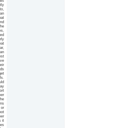
als
tly
to,
'an
hat
and
the
es,
ted
rly
eat
ar,
dan
est
ave
eir
ids
get
fs.
uld
day
ort
mer
the
ins
 or
not
mer
 it
ies