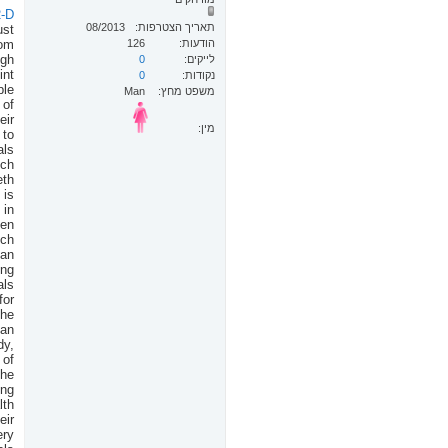
2-D
תאריך הצטרפות
08/2013
ust
הודעות
126
rom
ugh
לייקים
0
int
נקודות
0
ple
משפט מחץ
Man
 of
eir
מין:
 to
als
ich
eth
 is
 in
hen
ich
 an
ing
als
for
the
dan
dy,
 of
the
ing
lth
eir
ery