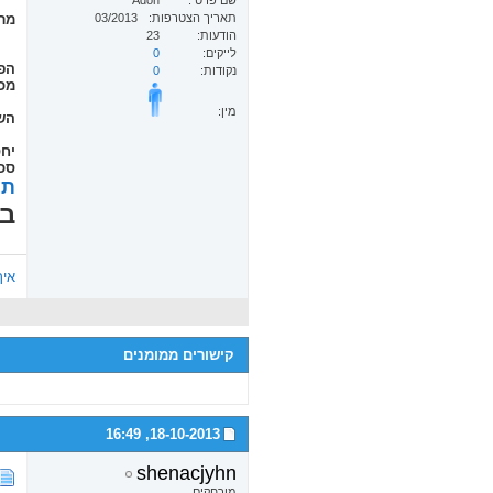
שם פרטי
Adon
תאריך הצטרפות
03/2013
מרג
הודעות
23
לייקים
0
הפו
נקודות
0
מכב
מין:
השק
יחס:3
סכום
תמ
בה
איך
קישורים ממומנים
16:49
18-10-2013,
shenacjyhn
מורחקים