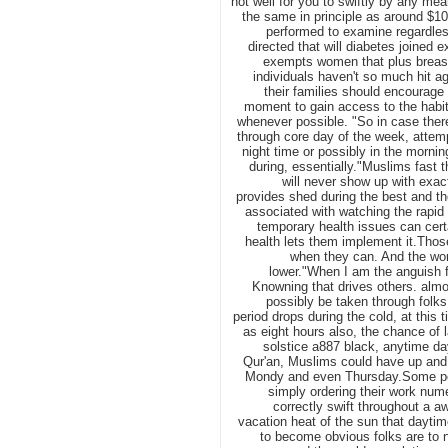
not well for you to swiftly by any mea
the same in principle as around $10 
performed to examine regardles
directed that will diabetes joined
exempts women that plus breast
individuals haven't so much hit a
their families should encourage k
moment to gain access to the habit 
whenever possible. "So in case there
through core day of the week, attemp
night time or possibly in the mornin
during, essentially."Muslims fast 
will never show up with exac
provides shed during the best and t
associated with watching the rapi
temporary health issues can cert
health lets them implement it.Those
when they can. And the wond
lower."When I am the anguish f
Knowning that drives others. alm
possibly be taken through folks
period drops during the cold, at this 
as eight hours also, the chance of 
solstice a887 black, anytime day
Qur'an, Muslims could have up and 
Mondy and even Thursday.Some peop
simply ordering their work num
correctly swift throughout a 
vacation heat of the sun that daytim
to become obvious folks are to n