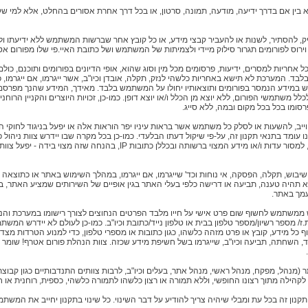
 בין אם בדרך ידיעה, מודעה, תמונה, סרטון, או בכל דרך אחרת אסורים בהחלט, אלא למי ש
הזיק, להסתיר, לשנות או להעביר קבצי מידע, או כל קובץ אחר שברשות המשתמש ללא ידיעתו ו
וירוס לפורומים תגרור סילוק מיידי ולצמיתות של המשתמש ושל כתובת האיי.פי שלו מפורום אט
אחריות למסרים, ידיעות, פרסומים מכל מין וסוג שהוא, אופי הדיונים בפורומים ותוכנם, כולם
ד. המערכת לא תישא באחריות כלשהי לנזק, תקלה, אובדן וכיו"ב, אשר ייגרמו, אם ייגרמו,
ש במידע הנמסר בפורומים ותוצאותיו יחולו על המשתמש בלבד. מאידך, המידע שהנך מפרסם 
לל משתמשי הפורום, ללא יוצא מן הכלל ו/או יוצא דופן. כמו-כן, זכויות היוצרים והקניין הרוחני 
סומו בכל בכל מקום ובמה, ללא סייג.
מחוייב, להשעות או לסלק כל משתמש אשר בראות עיניו יפר הוראות אלה או יפעל בניגוד לחוקי הפ
 עומד בתנאי תקנון זה, על-פי שיקול דעתו הבלעדי. כמו-כן בכל מקרה שבו יידרש צוות ניהול 
משטרת ישראל, הפועלת מכוח סמכות חוקית, למסור עדות ו/או מידע המצוי ברשותה וב
ל שיבוש, תקלה, הפסקה, אי נוחות וכד' שייגרמו, אם ייגרמו, במהלך השימוש באתר או כתוצאה י
 תהיה טענה, תביעה או דרישה כלפי בעלי האתר בגין אופיים של השירותים שמציע האתר, ב
עמך באתר.
וש ממשתמש לחשוף שום פרט אישי על חייו מלבד הפרטים הנחוצים לצורך רישומו במערכת והנ
ז/ מספר רשיון/מספר טלפון בבית או טלפון נייד/כתובת וכיו"ב. כמו-כן לעולם לא יידרש המש
ל מידע, קובץ או פרט מזהה כלשהו, כגון כתובות או מספרי טלפון, כדי למנוע הטרדות מצ
ד, השחתה, תביעה וכיו"ב, שייגרמו בשל חשיפת מידע שכזה. צוות הנהלת פורום אטרף! שומר
(מנהל, מפקח, מנהל ראשי, מנהל אתר, בעלים וכיו"ב, לרבות צוותים התנדבותיים כגון קבוצת מ
קהילה מתוך רצונו החופשי, וללא תמורה או רצון כלשהו לתמורה כלשהי, כספית, רוחנית או חו