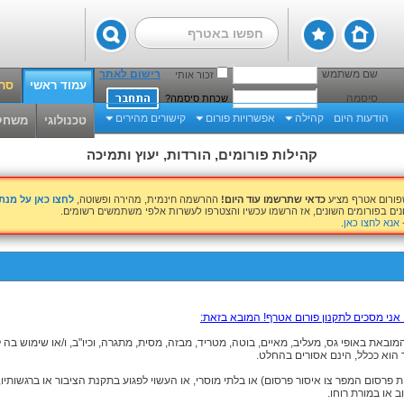
שם משתמש
רישום לאתר
זכור אותי
עמוד ראשי
סרט
סיסמה
שכחת סיסמה?
הודעות היום
קהילה
אפשרויות פורום
קישורים מהירים
טכנולוגי
משחק
קהילות פורומים, הורדות, יעוץ ותמיכה
שפורום אטרף מציע
כדאי שתרשמו עוד היום!
ההרשמה חינמית, מהירה ופשוטה,
לחצו כאן על מנ
נים בפורומים השונים, אז הרשמו עכשיו והצטרפו לעשרות אלפי משתמשים רשומים.
אנא לחצו כאן
.
 אני מסכים לתקנון פורום אטרף! המובא בזאת:
ובאת באופי גס, מעליב, מאיים, בוטה, מטריד, מבזה, מסית, מתגרה, וכיו"ב, ו/או שימוש בה
הוא ככלל, הינם אסורים בהחלט.
ות פרסום המפר צו איסור פרסום) או בלתי מוסרי, או העשוי לפגוע בתקנת הציבור או ברגשותיו,
 או במורת רוחו.