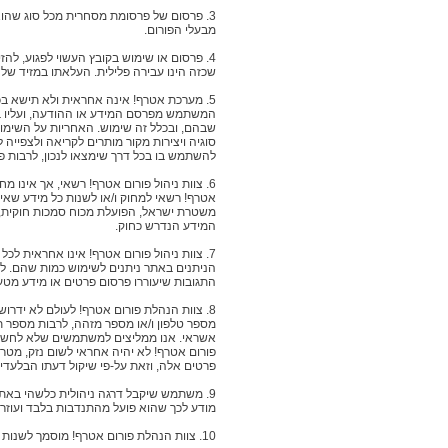
3. פרסום של פרסומת מסחרית מכל סוג שהוא
מבעלי הפורום.
4. פרסום או שימוש בקובץ העשוי לפגוע, ל
שכזה הינו עבירה פלילית. העלאתו במזיד של 
5. מערכת אטרף! אינה אחראית ולא תישא בכל 
המשתמש מפרסם המידע או ההודעה, ועליו בלב
שבהם, ובכלל זה שימוש. האחריות על השימו
סוגיה ויצירות מקור מותרים לקריאה ולצפייה לכ
להשתמש בו בכל דרך שימצאו לנכון, לרבות פר
6. צוות ניהול פורום אטרף! רשאי, אך אינו 
אטרף! רשאי למחוק ו/או לשנות כל מידע שאינו
המידע הנדרש כחוק.
7. צוות ניהול פורום אטרף! אינו אחראית לכ
הניתנים באתר ניתנים לשימוש כמות שהם. לא
התגובות שיעוררו פרסום פרטים או מידע מט
8. צוות הנהלת פורום אטרף! לעולם לא ידר
מספר טלפון ו/או מספר מזהה, לרבות מספר ת.
אשראי. אנו ממליצים למשתמשים שלא לחשוף כ
פורום אטרף! לא יהיה אחראי לשום נזק, מטר
פרטים אלה, וזאת על-פי שיקול דעתו הבלעדי.
9. משתמש שיקבל דרגה ניהולית כלשהי באתר 
מודע לכך שהוא פועל מהתנדבות בלבד ועוזר ל
10. צוות הנהלת פורום אטרף! מוסמך לשנות תקנון זה בכל עת ומבלי שיהיה צריך להודיע על דבר השינוי. כל שינוי בתקנון יחייב את המשתמשים החל ממועד פרסומו באתר.