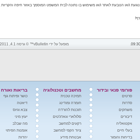
ף!
09:3
.
מופעל על ידי vBulletin™ © גרסה 4.1, 2011 vBulletin Solutions, Inc. כל הזכויות שמורות.
פורומי פנאי ובידור
מחשבים וטכנולוגיה
בריאות ואורח 
סרטים
תמיכה טכנית
כושר ופיתוח גוף
סדרות
חומרה ומודינג
דיאטה
משחקים
תוכנות להורדה
צבא וגיוס
דיבורים
סלולארי וגאדג'טים
יעוץ מיני
אקטואליה
רקעים למחשב
מה שבלב
בעלי חיים
ציוד הקפי למחשב
אומנות הפיתוי
בדיחות והומור
אבטחת מידע
יהדות