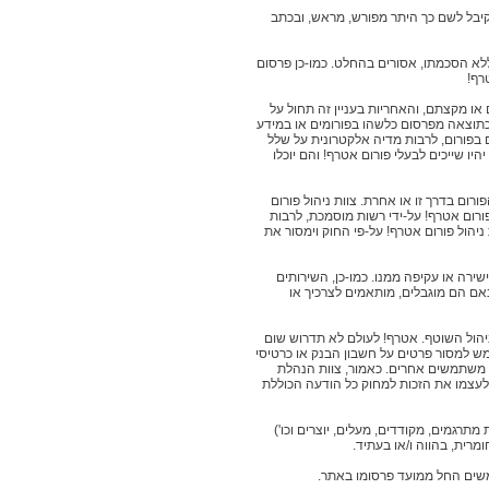
קיבל לשם כך היתר מפורש, מראש, ובכתב
ללא הסכמתו, אסורים בהחלט. כמו-כן פרסום
רף!
 או מקצתם, והאחריות בעניין זה תחול על
 כתוצאה מפרסום כלשהו בפורומים או במידע
בפורום, לרבות מדיה אלקטרונית על שלל
יהיו שייכים לבעלי פורום אטרף! והם יוכלו
ורום בדרך זו או אחרת. צוות ניהול פורום
פורום אטרף! על-ידי רשות מוסמכת, לרבות
כללן כתובות IP, בהנחה שזה מצוי בידה - יפעל צוות ניהול פורום אטרף! על-פי החוק וימסור את
שירה או עקיפה ממנו. כמו-כן, השירותים
אם הם מוגבלים, מותאמים לצרכיך או
יהול השוטף. אטרף! לעולם לא תדרוש שום
תמש למסור פרטים על חשבון הבנק או כרטיסי
ד משתמשים אחרים. כאמור, צוות הנהלת
 לעצמו את הזכות למחוק כל הודעה הכוללת
תרגמים, מקודדים, מעלים, יוצרים וכו')
מרית, בהווה ו/או בעתיד.