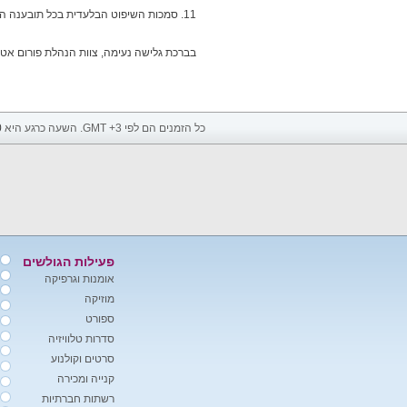
11. סמכות השיפוט הבלעדית בכל תובענה הנוגעת ו/או הנובעת לאתר ו/או משימוש בו נתונה לבית המשפט המוסמך באזור חיפה והקריות בלבד!
בברכת גלישה נעימה, צוות הנהלת פורום אטר
כל הזמנים הם לפי GMT +3. השעה כרגע היא
0
פעילות הגולשים
אומנות וגרפיקה
מוזיקה
ספורט
סדרות טלוויזיה
סרטים וקולנוע
קנייה ומכירה
רשתות חברתיות