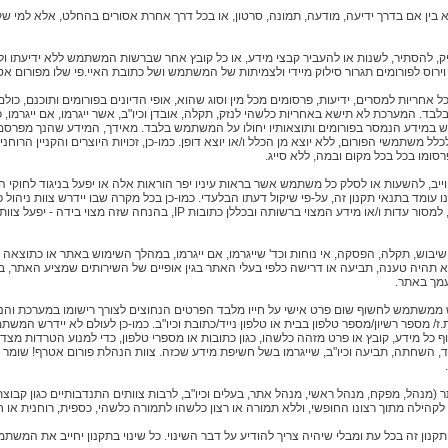
 בין אם בדרך ידיעה, מודעה, תמונה, סרטון, או בכל דרך אחרת אסורים בהחלט, אלא למי ש
הזיק, להסתיר, לשנות או להעביר קבצי מידע, או כל קובץ אחר שברשות המשתמש ללא ידיעתו ו
וירוס לפורומים תגרור סילוק מיידי ולצמיתות של המשתמש ושל כתובת האיי.פי שלו מפורום אט
אחריות למסרים, ידיעות, פרסומים מכל מין וסוג שהוא, אופי הדיונים בפורומים ותוכנם, כולם
ד. המערכת לא תישא באחריות כלשהי לנזק, תקלה, אובדן וכיו"ב, אשר ייגרמו, אם ייגרמו,
ש במידע הנמסר בפורומים ותוצאותיו יחולו על המשתמש בלבד. מאידך, המידע שהנך מפרסם 
לל משתמשי הפורום, ללא יוצא מן הכלל ו/או יוצא דופן. כמו-כן, זכויות היוצרים והקניין הרוחני 
סומו בכל בכל מקום ובמה, ללא סייג.
מחוייב, להשעות או לסלק כל משתמש אשר בראות עיניו יפר הוראות אלה או יפעל בניגוד לחוקי הפ
 עומד בתנאי תקנון זה, על-פי שיקול דעתו הבלעדי. כמו-כן בכל מקרה שבו יידרש צוות ניהול 
משטרת ישראל, הפועלת מכוח סמכות חוקית, למסור עדות ו/או מידע המצוי ברשותה וב
ל שיבוש, תקלה, הפסקה, אי נוחות וכד' שייגרמו, אם ייגרמו, במהלך השימוש באתר או כתוצאה י
 תהיה טענה, תביעה או דרישה כלפי בעלי האתר בגין אופיים של השירותים שמציע האתר, ב
עמך באתר.
וש ממשתמש לחשוף שום פרט אישי על חייו מלבד הפרטים הנחוצים לצורך רישומו במערכת והנ
ז/ מספר רשיון/מספר טלפון בבית או טלפון נייד/כתובת וכיו"ב. כמו-כן לעולם לא יידרש המש
ל מידע, קובץ או פרט מזהה כלשהו, כגון כתובות או מספרי טלפון, כדי למנוע הטרדות מצ
ד, השחתה, תביעה וכיו"ב, שייגרמו בשל חשיפת מידע שכזה. צוות הנהלת פורום אטרף! שומר
(מנהל, מפקח, מנהל ראשי, מנהל אתר, בעלים וכיו"ב, לרבות צוותים התנדבותיים כגון קבוצת מ
קהילה מתוך רצונו החופשי, וללא תמורה או רצון כלשהו לתמורה כלשהי, כספית, רוחנית או חו