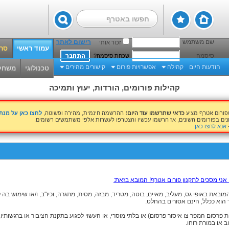
שם משתמש
רישום לאתר
זכור אותי
עמוד ראשי
סרט
סיסמה
שכחת סיסמה?
הודעות היום
קהילה
אפשרויות פורום
קישורים מהירים
טכנולוגי
משחק
קהילות פורומים, הורדות, יעוץ ותמיכה
שפורום אטרף מציע
כדאי שתרשמו עוד היום!
ההרשמה חינמית, מהירה ופשוטה,
לחצו כאן על מנ
נים בפורומים השונים, אז הרשמו עכשיו והצטרפו לעשרות אלפי משתמשים רשומים.
אנא לחצו כאן
.
 אני מסכים לתקנון פורום אטרף! המובא בזאת:
ובאת באופי גס, מעליב, מאיים, בוטה, מטריד, מבזה, מסית, מתגרה, וכיו"ב, ו/או שימוש בה
הוא ככלל, הינם אסורים בהחלט.
ות פרסום המפר צו איסור פרסום) או בלתי מוסרי, או העשוי לפגוע בתקנת הציבור או ברגשותיו,
 או במורת רוחו.