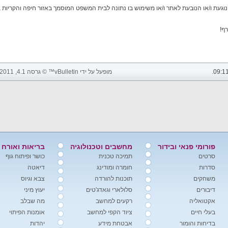
ף!
09:1
.
מופעל על ידי vBulletin™ © גרסה 4.1, 2011 vBulletin Solutions, Inc. כל הזכויות שמורות.
פורומי פנאי ובידור
מחשבים וטכנולוגיה
בריאות ואורח 
סרטים
תמיכה טכנית
כושר ופיתוח גוף
סדרות
חומרה ומודינג
דיאטה
משחקים
תוכנות להורדה
צבא וגיוס
דיבורים
סלולארי וגאדג'טים
יעוץ מיני
אקטואליה
רקעים למחשב
מה שבלב
בעלי חיים
ציוד הקפי למחשב
אומנות הפיתוי
בדיחות והומור
אבטחת מידע
יהדות