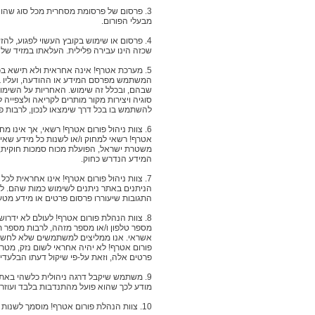
3. פרסום של פרסומת מסחרית מכל סוג שהוא
מבעלי הפורום.
4. פרסום או שימוש בקובץ העשוי לפגוע, ל
שכזה הינו עבירה פלילית. העלאתו במזיד של 
5. מערכת אטרף! אינה אחראית ולא תישא בכל 
המשתמש מפרסם המידע או ההודעה, ועליו בלב
שבהם, ובכלל זה שימוש. האחריות על השימו
סוגיה ויצירות מקור מותרים לקריאה ולצפייה לכ
להשתמש בו בכל דרך שימצאו לנכון, לרבות פר
6. צוות ניהול פורום אטרף! רשאי, אך אינו 
אטרף! רשאי למחוק ו/או לשנות כל מידע שאינו
המידע הנדרש כחוק.
7. צוות ניהול פורום אטרף! אינו אחראית לכ
הניתנים באתר ניתנים לשימוש כמות שהם. לא
התגובות שיעוררו פרסום פרטים או מידע מט
8. צוות הנהלת פורום אטרף! לעולם לא ידר
מספר טלפון ו/או מספר מזהה, לרבות מספר ת.
אשראי. אנו ממליצים למשתמשים שלא לחשוף כ
פורום אטרף! לא יהיה אחראי לשום נזק, מטר
פרטים אלה, וזאת על-פי שיקול דעתו הבלעדי.
9. משתמש שיקבל דרגה ניהולית כלשהי באתר 
מודע לכך שהוא פועל מהתנדבות בלבד ועוזר ל
10. צוות הנהלת פורום אטרף! מוסמך לשנות תקנון זה בכל עת ומבלי שיהיה צריך להודיע על דבר השינוי. כל שינוי בתקנון יחייב את המשתמשים החל ממועד פרסומו באתר.