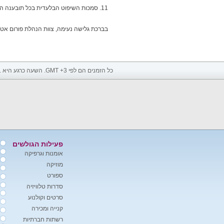
11. סמכות השיפוט הבלעדית בכל תובענה הנוגעת ו/או הנובעת לאתר ו/או משימוש בו נתונה לבית המשפט המוסמך באזור חיפה והקריות בלבד!
בברכת גלישה נעימה, צוות הנהלת פורום אטר
כל הזמנים הם לפי GMT +3. השעה כרגע היא
1
פעילות הגולשים
אומנות וגרפיקה
מוזיקה
ספורט
סדרות טלוויזיה
סרטים וקולנוע
קנייה ומכירה
רשתות חברתיות