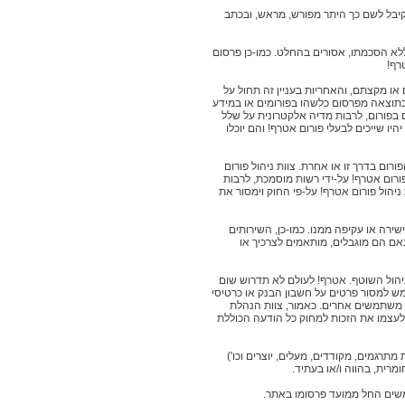
קיבל לשם כך היתר מפורש, מראש, ובכתב
ללא הסכמתו, אסורים בהחלט. כמו-כן פרסום
רף!
 או מקצתם, והאחריות בעניין זה תחול על
 כתוצאה מפרסום כלשהו בפורומים או במידע
בפורום, לרבות מדיה אלקטרונית על שלל
יהיו שייכים לבעלי פורום אטרף! והם יוכלו
ורום בדרך זו או אחרת. צוות ניהול פורום
פורום אטרף! על-ידי רשות מוסמכת, לרבות
כללן כתובות IP, בהנחה שזה מצוי בידה - יפעל צוות ניהול פורום אטרף! על-פי החוק וימסור את
שירה או עקיפה ממנו. כמו-כן, השירותים
אם הם מוגבלים, מותאמים לצרכיך או
יהול השוטף. אטרף! לעולם לא תדרוש שום
תמש למסור פרטים על חשבון הבנק או כרטיסי
ד משתמשים אחרים. כאמור, צוות הנהלת
 לעצמו את הזכות למחוק כל הודעה הכוללת
תרגמים, מקודדים, מעלים, יוצרים וכו')
מרית, בהווה ו/או בעתיד.