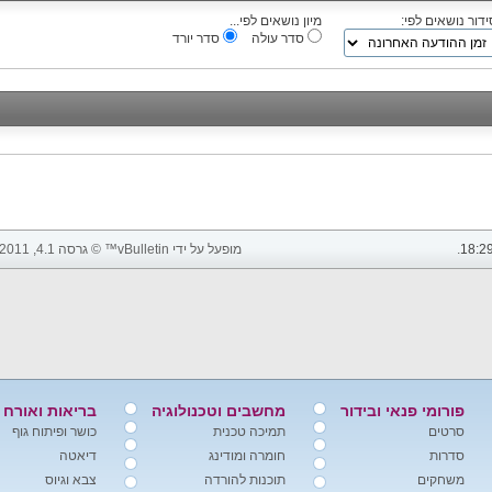
ידור נושאים לפי:
מיון נושאים לפי...
סדר עולה
סדר יורד
18:2
.
מופעל על ידי vBulletin™ © גרסה 4.1, 2011 vBulletin Solutions, Inc. כל הזכויות שמורות.
פורומי פנאי ובידור
מחשבים וטכנולוגיה
בריאות ואורח 
סרטים
תמיכה טכנית
כושר ופיתוח גוף
סדרות
חומרה ומודינג
דיאטה
משחקים
תוכנות להורדה
צבא וגיוס