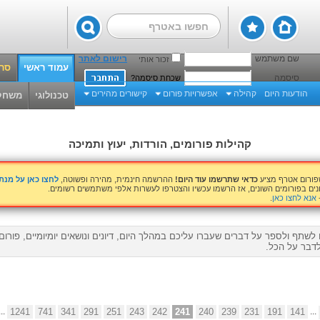
שם משתמש
רישום לאתר
זכור אותי
עמוד ראשי
סרט
סיסמה
שכחת סיסמה?
הודעות היום
קהילה
אפשרויות פורום
קישורים מהירים
טכנולוגי
משחק
קהילות פורומים, הורדות, יעוץ ותמיכה
שפורום אטרף מציע
כדאי שתרשמו עוד היום!
ההרשמה חינמית, מהירה ופשוטה,
לחצו כאן על מנ
נים בפורומים השונים, אז הרשמו עכשיו והצטרפו לעשרות אלפי משתמשים רשומים.
אנא לחצו כאן
.
לשתף ולספר על דברים שעברו עליכם במהלך היום, דיונים ונושאים יומיומיים, פורו
דבר על הכל.
...
1241
741
341
291
251
243
242
241
240
239
231
191
141
...