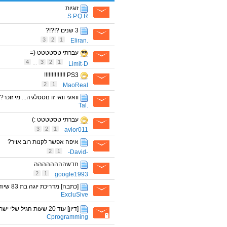
זוגיות
S.P.Q.R
3 שנים ?!?!?
3
2
1
.Eliran
עברתי טסטטטט (=
4
...
3
2
1
Limit-D
PS3 !!!!!!!!!!!!!!
2
1
MaoReal
וואעי וואי זו נוסטלגיה... מי זוכר?
.Tal
עברתי טסטטטט :)
3
2
1
avior011
איפה אפשר לקנות רוב אויר?
2
1
-David-
חדשהההההההה
2
1
google1993
[כתבה] מדריכת יוגה בת 83 שיודעת יותר טוב ממכם
ExcluSive
[דיון] עוד 20 שעות הגיל שלי ישתנה מ14 ל15
Cprogramming