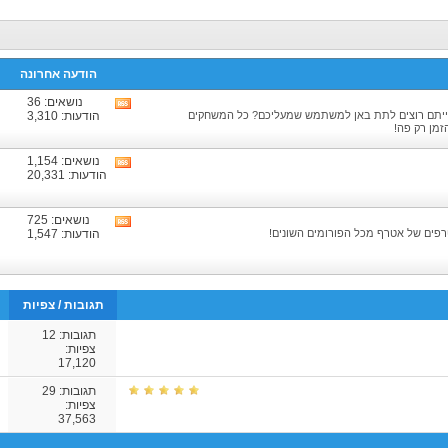
הודעה אחרונה
נושאים: 36
צפיה
ייתם רוצים לתת באן למשתמש שמעליכם? כל המשחקים
הודעות: 3,310
בRSS
זמן רק פה!
של
הפורום
נושאים: 1,154
צפיה
הודעות: 20,331
בRSS
של
הפורום
נושאים: 725
צפיה
פים של אטרף מכל הפורומים השונים!
הודעות: 1,547
בRSS
של
הפורום
תגובות
/
צפיות
תגובות:
12
צפיות:
17,120
תגובות:
29
צפיות:
37,563