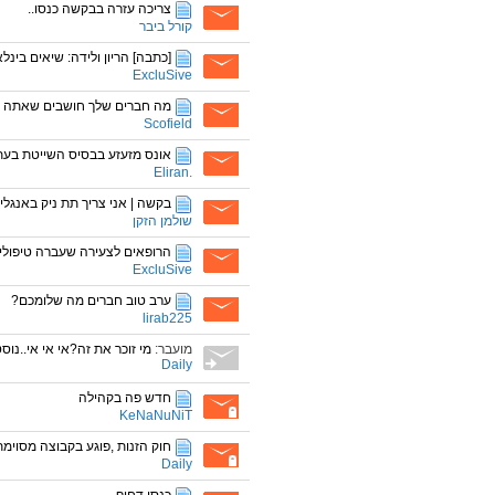
צריכה עזרה בבקשה כנסו..
קורל ביבר
[כתבה] הריון ולידה: שיאים בינלא
ExcluSive
מה חברים שלך חושבים שאתה 
Scofield
אונס מזעזע בבסיס השייטת בעת
.Eliran
בקשה | אני צריך תת ניק באנגלית
שולמן הזקן
הרופאים לצעירה שעברה טיפולים כ
ExcluSive
ערב טוב חברים מה שלומכם?
lirab225
מועבר:
מי זוכר את זה?אי אי אי..נו
Daily
חדש פה בקהילה
KeNaNuNiT
חוק הזנות ,פוגע בקבוצה מסוימת
Daily