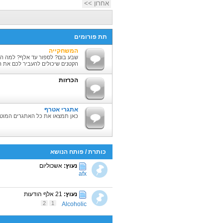
אחרון >>
תת פורומים
המשחקייה
שבע בום? לספור עד אלף? למה ה
הקטנים שיכולים להעביר לכם את ה
הכרזות
אתגרי אטרף
כאן תמצאו את כל האתגרים המוטר
כותרת
/
פותח הנושא
נעוץ:
אשכוליום
afx
נעוץ:
21 אלף הודעות
2
1
Alcoholic