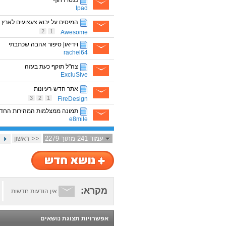
כנסו דחוף
Ipad
המיסים על יבוא צעצועים לארץ
2
1
Awesοme
וידיאו| סיפור אהבה שכתבתי
rachel64
צה"ל תוקף כעת בעזה
ExcluSive
אתר חדש-רעיונות
3
2
1
FireDesign
תמונה ממצלמות המהירות החד
e8mile
עמוד 241 מתוך 2279
<< ראשון
מקרא:
אין הודעות חדשות
אפשרויות תצוגת נושאים