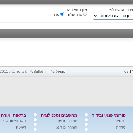
ידור נושאים לפי:
מיון נושאים לפי...
סדר עולה
סדר יורד
09:1
.
מופעל על ידי vBulletin™ © גרסה 4.1, 2011 vBulletin Solutions, Inc. כל הזכויות שמורות.
פורומי פנאי ובידור
מחשבים וטכנולוגיה
בריאות ואורח 
סרטים
תמיכה טכנית
כושר ופיתוח גוף
סדרות
חומרה ומודינג
דיאטה