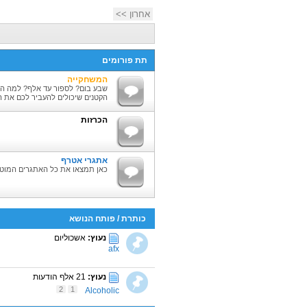
אחרון >>
תת פורומים
המשחקייה
שבע בום? לספור עד אלף? למה ה
הקטנים שיכולים להעביר לכם את ה
הכרזות
אתגרי אטרף
כאן תמצאו את כל האתגרים המוטר
כותרת
/
פותח הנושא
נעוץ:
אשכוליום
afx
נעוץ:
21 אלף הודעות
2
1
Alcoholic