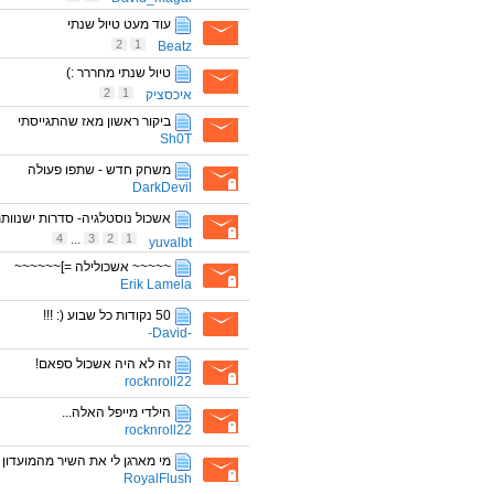
עוד מעט טיול שנתי
2
1
Beatz
טיול שנתי מחררר :)
2
1
איכסציק
ביקור ראשון מאז שהתגייסתי
Sh0T
משחק חדש - שתפו פעולה
DarkDevil
אשכול נוסטלגיה- סדרות ישנוותת!
4
...
3
2
1
yuvalbt
~~~~~ אשכולילה =]~~~~~~
Erik Lamela
50 נקודות כל שבוע (: !!!
-David-
זה לא היה אשכול ספאם!
rocknroll22
הילדי מייפל האלה...
rocknroll22
מי מארגן לי את השיר מהמועדון
RoyalFlush