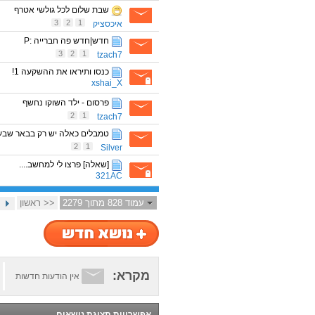
שבת שלום לכל גולשי אטרף
3
2
1
איכסציק
חדש|חדש פה חברייה :P
3
2
1
tzach7
כנסו ותיראו את ההשקעה 1!
xshai_X
פרסום - ילד השוקו נחשף
2
1
tzach7
טמבלים כאלה יש רק בבאר שבע
2
1
Silver
[שאלה] פרצו לי למחשב....
321AC
עמוד 828 מתוך 2279
<< ראשון
מקרא:
אין הודעות חדשות
אפשרויות תצוגת נושאים