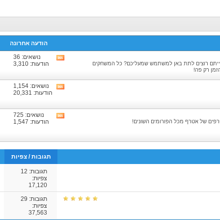
הודעה אחרונה
נושאים: 36
צפיה
ייתם רוצים לתת באן למשתמש שמעליכם? כל המשחקים
הודעות: 3,310
בRSS
זמן רק פה!
של
הפורום
נושאים: 1,154
צפיה
הודעות: 20,331
בRSS
של
הפורום
נושאים: 725
צפיה
פים של אטרף מכל הפורומים השונים!
הודעות: 1,547
בRSS
של
הפורום
תגובות
/
צפיות
תגובות:
12
צפיות:
17,120
תגובות:
29
צפיות:
37,563