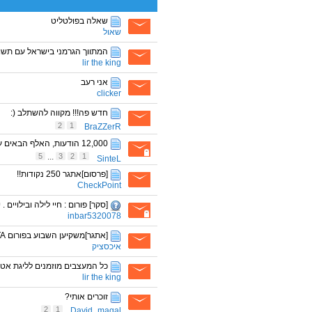
שאלה בפולטליט
שאול
המתווך הגרמני בישראל עם תש
lir the king
אני רעב
clicker
חדש פה!!! מקווה להשתלב (:
2
1
BraZZerR
12,000 הודעות, האלף הבאים עוד 3 שנים?
5
...
3
2
1
SinteL
[פרסום]אתגר 250 נקודות!!
CheckPoint
[סקר] פורום : חיי לילה ובילויים . 
inbar5320078
[אתגר]משקיען השבוע בפורום GTA ! כדאי להיכנס :)
איכסציק
כל המעצבים מוזמנים לליגת אט
lir the king
זוכרים אותי?
2
1
David_magal