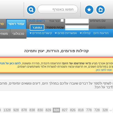
שם משתמש
רישום לאתר
זכור אותי
עמוד ראשי
סרט
סיסמה
שכחת סיסמה?
הודעות היום
קהילה
אפשרויות פורום
קישורים מהירים
טכנולוגי
משחק
קהילות פורומים, הורדות, יעוץ ותמיכה
שפורום אטרף מציע
כדאי שתרשמו עוד היום!
ההרשמה חינמית, מהירה ופשוטה,
לחצו כאן על מנ
נים בפורומים השונים, אז הרשמו עכשיו והצטרפו לעשרות אלפי משתמשים רשומים.
אנא לחצו כאן
.
לשתף ולספר על דברים שעברו עליכם במהלך היום, דיונים ונושאים יומיומיים, פורו
דבר על הכל.
8
1328
928
878
838
830
829
828
827
826
818
778
728
328
...